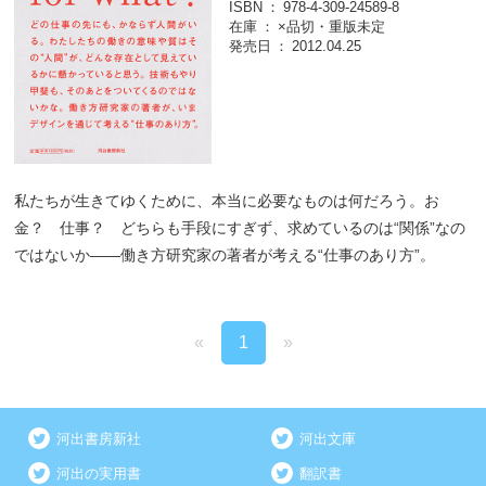
ISBN
978-4-309-24589-8
在庫
×品切・重版未定
発売日
2012.04.25
私たちが生きてゆくために、本当に必要なものは何だろう。お
金？ 仕事？ どちらも手段にすぎず、求めているのは“関係”なの
ではないか――働き方研究家の著者が考える“仕事のあり方”。
«
1
»
河出書房新社
河出文庫
河出の実用書
翻訳書