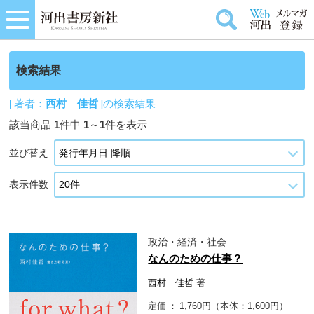
検索結果
[ 著者：
西村 佳哲
]の検索結果
該当商品
1
件中
1
～
1
件を表示
並び替え
表示件数
政治・経済・社会
なんのための仕事？
西村 佳哲
著
定価
1,760円（本体：1,600円）