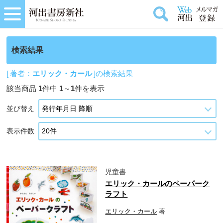
検索結果
[ 著者：
エリック・カール
]の検索結果
該当商品
1
件中
1
～
1
件を表示
並び替え
表示件数
児童書
エリック・カールのペーパーク
ラフト
エリック・カール
著