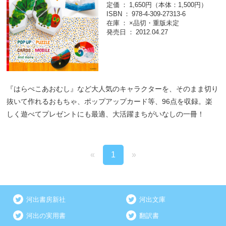
定価
1,650円（本体：1,500円）
ISBN
978-4-309-27313-6
在庫
×品切・重版未定
発売日
2012.04.27
『はらぺこあおむし』など大人気のキャラクターを、そのまま切り
抜いて作れるおもちゃ、ポップアップカード等、96点を収録。楽
しく遊べてプレゼントにも最適、大活躍まちがいなしの一冊！
«
1
»
河出書房新社
河出文庫
河出の実用書
翻訳書