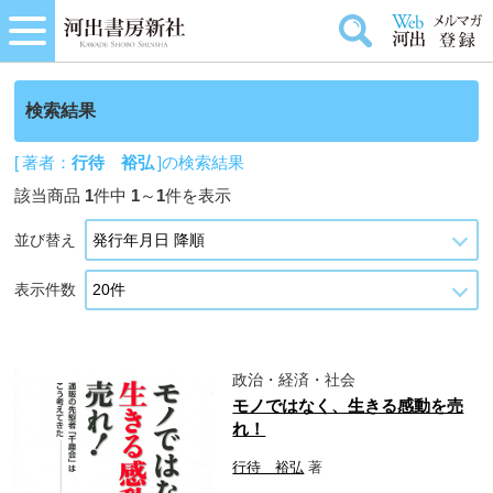
検索結果
[ 著者：
行待 裕弘
]の検索結果
該当商品
1
件中
1
～
1
件を表示
並び替え
表示件数
政治・経済・社会
モノではなく、生きる感動を売
れ！
行待 裕弘
著