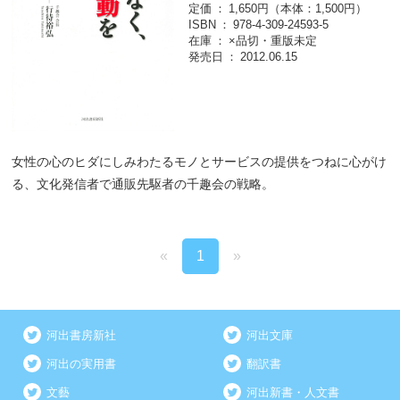
定価
1,650円（本体：1,500円）
ISBN
978-4-309-24593-5
在庫
×品切・重版未定
発売日
2012.06.15
女性の心のヒダにしみわたるモノとサービスの提供をつねに心がけ
る、文化発信者で通販先駆者の千趣会の戦略。
«
1
»
河出書房新社
河出文庫
河出の実用書
翻訳書
文藝
河出新書・人文書