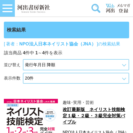
検索結果
[ 著者：
NPO法人日本ネイリスト協会（JNA）
]の検索結果
該当商品
4
件中
1
～
4
件を表示
並び替え
表示件数
趣味･実用・芸術
改訂最新版 ネイリスト技能検
定１級・２級・３級完全対策バ
イブル
NPO法人日本ネイリスト協会（JNA）