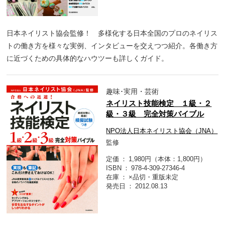
日本ネイリスト協会監修！ 多様化する日本全国のプロのネイリス
トの働き方を様々な実例、インタビューを交えつつ紹介。各働き方
に近づくための具体的なハウツーも詳しくガイド。
趣味･実用・芸術
ネイリスト技能検定 １級・２
級・３級 完全対策バイブル
NPO法人日本ネイリスト協会（JNA）
監修
定価
1,980円（本体：1,800円）
ISBN
978-4-309-27346-4
在庫
×品切・重版未定
発売日
2012.08.13