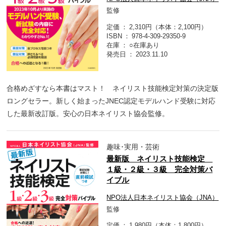
監修
定価
2,310円（本体：2,100円）
ISBN
978-4-309-29350-9
在庫
○在庫あり
発売日
2023.11.10
合格めざすなら本書はマスト！ ネイリスト技能検定対策の決定版
ロングセラー。新しく始まったJNEC認定モデルハンド受験に対応
した最新改訂版。安心の日本ネイリスト協会監修。
趣味･実用・芸術
最新版 ネイリスト技能検定
１級・２級・３級 完全対策バ
イブル
NPO法人日本ネイリスト協会（JNA）
監修
定価
1,980円（本体：1,800円）