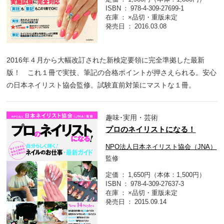
ISBN
978-4-309-27699-1
在庫
×品切・重版未定
発売日
2016.03.08
2016年４月から大幅改訂された新検定要領に完全準拠した最新
版！ これ１冊で実技、筆記の合格ポイントが押さえられる。安心
の日本ネイリスト協会監修。試験直前対策にマストな１冊。
趣味･実用・芸術
プロのネイリストになる！
NPO法人日本ネイリスト協会（JNA）
監修
定価
1,650円（本体：1,500円）
ISBN
978-4-309-27637-3
在庫
×品切・重版未定
発売日
2015.09.14