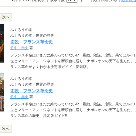
2
件中
1
～
2
件を表示 ｜ 表示件数
件
｜発行日の新しい順
｜
発行日の
次へ
ふくろうの本
ふくろうの本／世界の歴史
図説 フランス革命史
竹中 幸史
著
フランス革命はいまだに終わっていない!? 暴動、陰謀、虐殺。果てはルイ1
世とマリー・アントワネットを断頭台に送り、ナポレオンの天下を生んだ。
ランス革命がよくわかる決定版ガイド。新装版。
ふくろうの本
ふくろうの本／世界の歴史
図説 フランス革命史
竹中 幸史
著
フランス革命はいまだに終わっていない!? 暴動、陰謀、虐殺。果てはルイ1
世とマリー・アントワネットを断頭台に送り、ナポレオンの天下を生んだ。
ランス革命の歴史、決定版ガイド!!
次へ