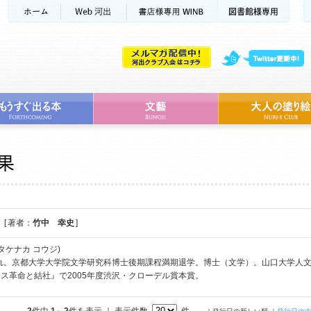
[ 著者：
竹中 幸史
]
タケナカ コウジ)
まれ。京都大学大学院文学研究科博士後期課程満期退学。博士（文学）。山口大学人
ス革命と結社』で2005年度渋沢・クローデル賞本賞。