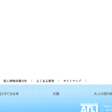
「ABJ
が、著作