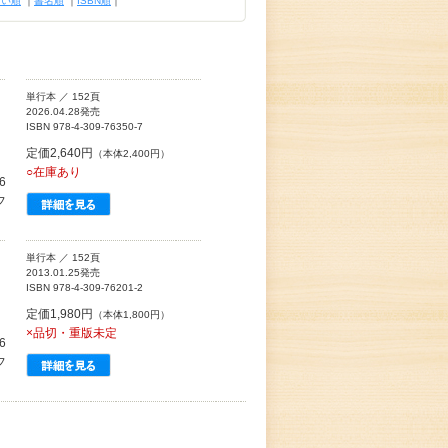
古い順
｜
書名順
｜
ISBN順
｜
単行本 ／ 152頁
2026.04.28発売
ISBN 978-4-309-76350-7
定価2,640円
（本体2,400円）
○在庫あり
6
フ
単行本 ／ 152頁
2013.01.25発売
ISBN 978-4-309-76201-2
定価1,980円
（本体1,800円）
×品切・重版未定
6
フ