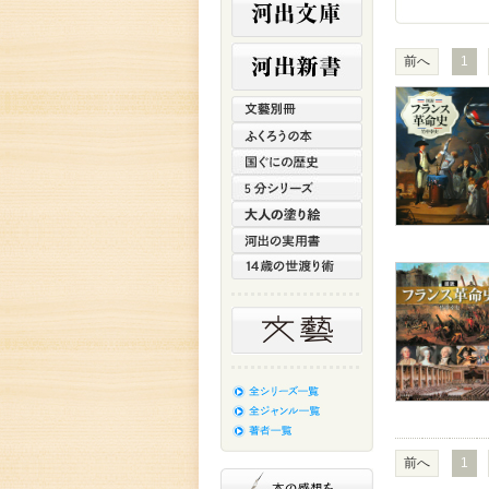
前へ
1
前へ
1