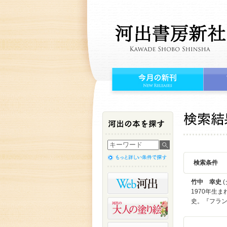
検索条件
竹中 幸史
(
1970年生
史。『フラン