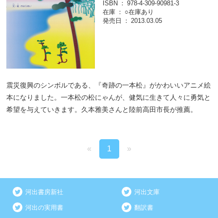
ISBN
978-4-309-90981-3
在庫
○在庫あり
発売日
2013.03.05
震災復興のシンボルである、『奇跡の一本松』がかわいいアニメ絵
本になりました。一本松の松にゃんが、健気に生きて人々に勇気と
希望を与えていきます。久本雅美さんと陸前高田市長が推薦。
«
1
»
河出書房新社
河出文庫
河出の実用書
翻訳書