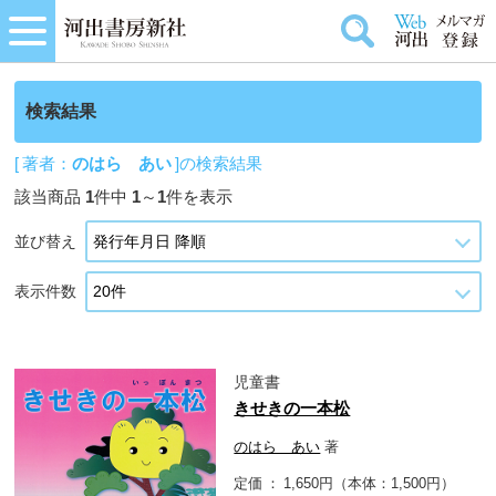
検索結果
[ 著者：
のはら あい
]の検索結果
該当商品
1
件中
1
～
1
件を表示
並び替え
表示件数
児童書
きせきの一本松
のはら あい
著
定価
1,650円（本体：1,500円）