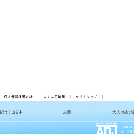
「ABJ
が、著作