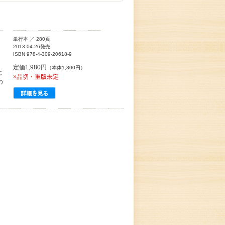
単行本 ／ 280頁
2013.04.26発売
ISBN 978-4-309-20618-9
定価1,980円
（本体1,800円）
と
×品切・重版未定
の