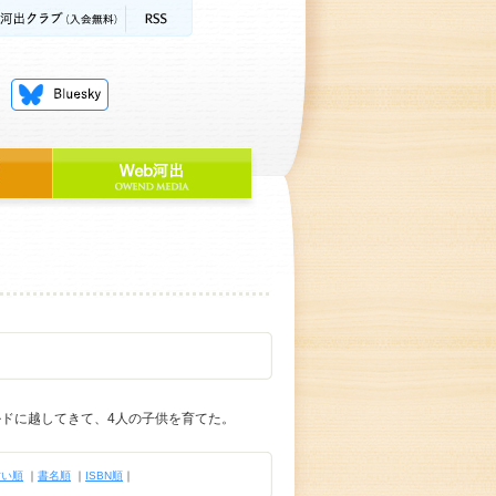
ルドに越してきて、4人の子供を育てた。
古い順
｜
書名順
｜
ISBN順
｜