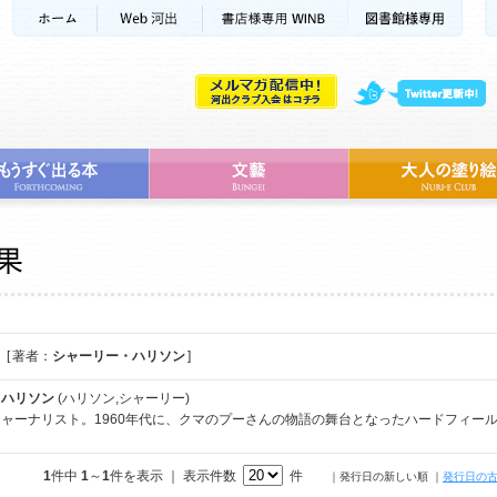
[ 著者：
シャーリー・ハリソン
]
・ハリソン
(ハリソン,シャーリー)
ャーナリスト。1960年代に、クマのプーさんの物語の舞台となったハードフィー
1
件中
1
～
1
件を表示 ｜ 表示件数
件
｜発行日の新しい順
｜
発行日の