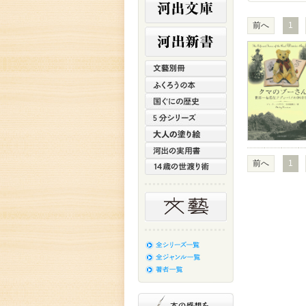
前へ
1
前へ
1