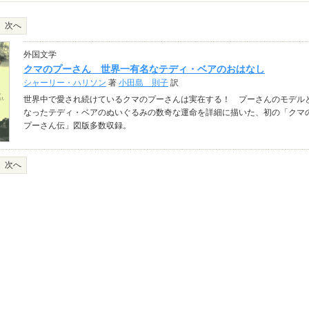
次へ
外国文学
クマのプーさん 世界一有名なテディ・ベアのおはなし
シャーリー・ハリソン
著
小田島 則子
訳
世界中で愛され続けているクマのプーさんは実在する！ プーさんのモデル
なったテディ・ベアのぬいぐるみの数奇な運命を詳細に描いた、初の「クマ
プーさん伝」図版多数収録。
次へ