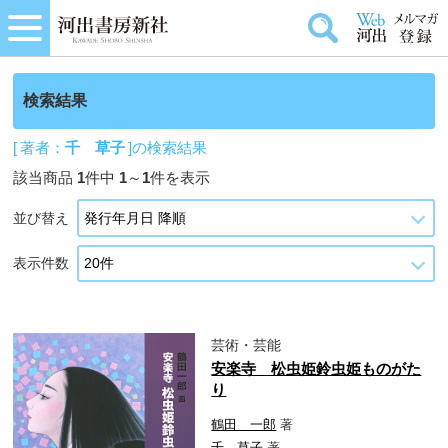
検索結果
[ 著者：
千 草子
]の検索結果
該当商品
1
件中
1
～
1
件を表示
並び替え
表示件数
芸術・芸能
安楽寺 松虫姫鈴虫姫ものがた
り
鶴田 一郎
著
千 草子
著