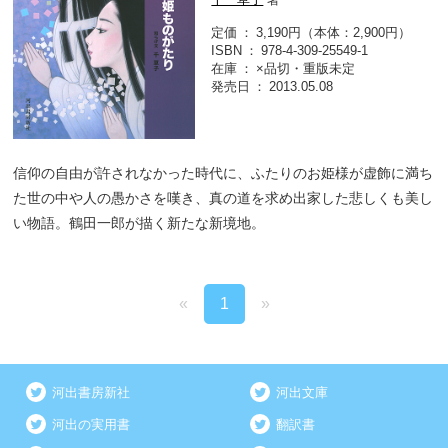
定価
3,190円（本体：2,900円）
ISBN
978-4-309-25549-1
在庫
×品切・重版未定
発売日
2013.05.08
信仰の自由が許されなかった時代に、ふたりのお姫様が虚飾に満ち
た世の中や人の愚かさを嘆き、真の道を求め出家した悲しくも美し
い物語。鶴田一郎が描く新たな新境地。
«
1
»
河出書房新社
河出文庫
河出の実用書
翻訳書