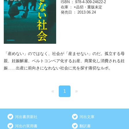
ISBN
978-4-309-24622-2
在庫
×品切・重版未定
発売日
2013.06.24
「産めない」のではなく、社会が「産ませない」のだ。孤立する母
親、妊娠解雇、ベルトコンベア化するお産、商業化し消費される妊
娠……出産に前向きになれない社会に光を探す痛切なルポ。
«
1
»
河出書房新社
河出文庫
河出の実用書
翻訳書