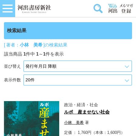
検索結果
[ 著者：
小林 美希
]の検索結果
該当商品
1
件中
1
～
1
件を表示
並び替え
表示件数
政治・経済・社会
ルポ 産ませない社会
小林 美希
著
定価
1,760円（本体：1,600円）