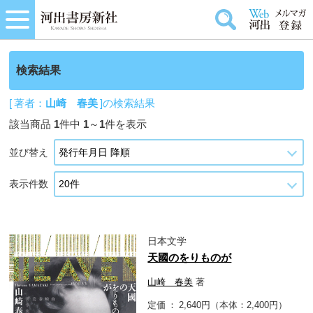
検索結果
[ 著者：
山崎 春美
]の検索結果
該当商品
1
件中
1
～
1
件を表示
並び替え
表示件数
日本文学
天國のをりものが
山崎 春美
著
定価
2,640円（本体：2,400円）