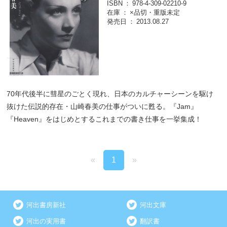
ISBN
978-4-309-02210-9
在庫
×品切・重版未定
発売日
2013.08.27
70年代後半に彗星のごとく現れ、日本のカルチャーシーンを駆け
抜けた伝説的存在・山崎春美の仕事がついに甦る。『Jam』
『Heaven』をはじめとするこれまでの書き仕事を一挙集成！
«
1
»
河出書房新社
河出文庫
河出の実用書
翻訳書