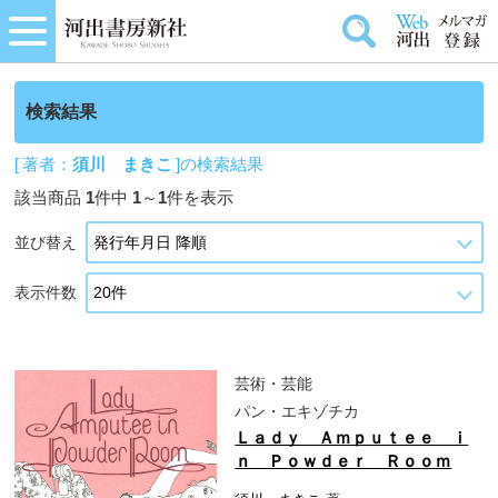
検索結果
[ 著者：
須川 まきこ
]の検索結果
該当商品
1
件中
1
～
1
件を表示
並び替え
表示件数
芸術・芸能
パン・エキゾチカ
Ｌａｄｙ Ａｍｐｕｔｅｅ ｉ
ｎ Ｐｏｗｄｅｒ Ｒｏｏｍ