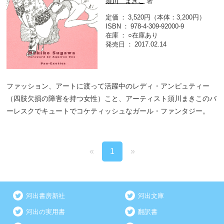
須川 まきこ
著
定価
3,520円（本体：3,200円）
ISBN
978-4-309-92000-9
在庫
○在庫あり
発売日
2017.02.14
ファッション、アートに渡って活躍中のレディ・アンピュティー
（四肢欠損の障害を持つ女性）こと、アーティスト須川まきこのバ
ーレスクでキュートでコケティッシュなガール・ファンタジー。
«
1
»
河出書房新社
河出文庫
河出の実用書
翻訳書