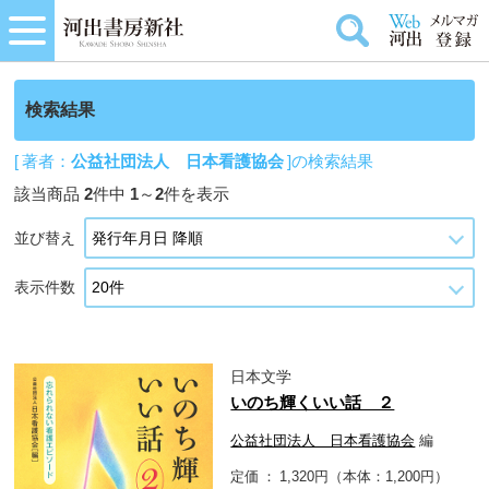
検索結果
[ 著者：
公益社団法人 日本看護協会
]の検索結果
該当商品
2
件中
1
～
2
件を表示
並び替え
表示件数
日本文学
いのち輝くいい話 ２
公益社団法人 日本看護協会
編
定価
1,320円（本体：1,200円）