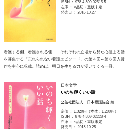
ISBN
978-4-309-02515-5
在庫
×品切・重版未定
発売日
2016.10.27
看護する側、看護される側……それぞれの立場から見た心温まる話
を募集する「忘れられない看護エピソード」の第４回～第６回入賞
作を中心に収載。読めば、明日を生きる力が湧いてくる一冊。
日本文学
いのち輝くいい話
公益社団法人 日本看護協会
編
定価
1,320円（本体：1,200円）
ISBN
978-4-309-02228-4
在庫
×品切・重版未定
発売日
2013.10.25