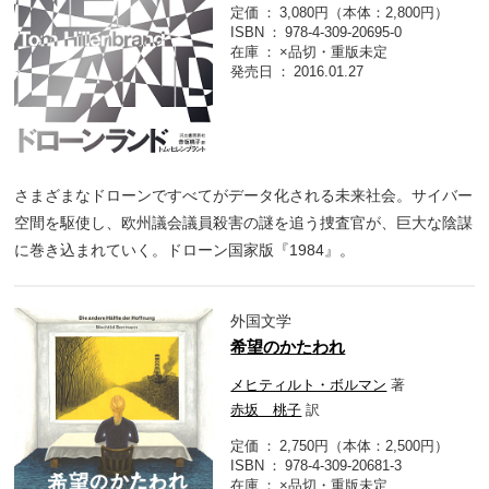
定価
3,080円（本体：2,800円）
ISBN
978-4-309-20695-0
在庫
×品切・重版未定
発売日
2016.01.27
さまざまなドローンですべてがデータ化される未来社会。サイバー
空間を駆使し、欧州議会議員殺害の謎を追う捜査官が、巨大な陰謀
に巻き込まれていく。ドローン国家版『1984』。
外国文学
希望のかたわれ
メヒティルト・ボルマン
著
赤坂 桃子
訳
定価
2,750円（本体：2,500円）
ISBN
978-4-309-20681-3
在庫
×品切・重版未定