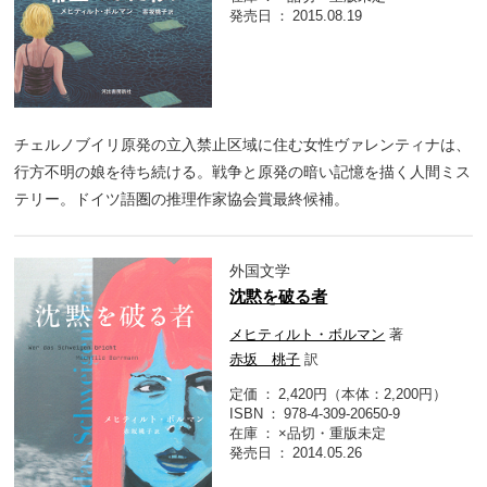
発売日
2015.08.19
チェルノブイリ原発の立入禁止区域に住む女性ヴァレンティナは、
行方不明の娘を待ち続ける。戦争と原発の暗い記憶を描く人間ミス
テリー。ドイツ語圏の推理作家協会賞最終候補。
外国文学
沈黙を破る者
メヒティルト・ボルマン
著
赤坂 桃子
訳
定価
2,420円（本体：2,200円）
ISBN
978-4-309-20650-9
在庫
×品切・重版未定
発売日
2014.05.26