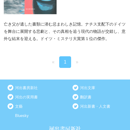
亡き父が遺した書類に潜む忌まわしき記憶。ナチス支配下のドイツ
を舞台に展開する悲劇と、その真相を追う現代の物語が交錯し、意
外な結末を迎える。ドイツ・ミステリ大賞第１位の傑作。
«
1
»
河出書房新社
河出文庫
河出の実用書
翻訳書
文藝
河出新書・人文書
Bluesky