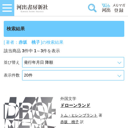
検索結果
[ 著者：
赤坂 桃子
]の検索結果
該当商品
3
件中
1
～
3
件を表示
並び替え
表示件数
外国文学
ドローンランド
トム・ヒレンブラント
著
赤坂 桃子
訳