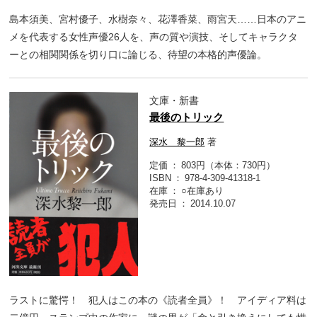
島本須美、宮村優子、水樹奈々、花澤香菜、雨宮天……日本のアニ
メを代表する女性声優26人を、声の質や演技、そしてキャラクタ
ーとの相関関係を切り口に論じる、待望の本格的声優論。
文庫・新書
最後のトリック
深水 黎一郎
著
定価
803円（本体：730円）
ISBN
978-4-309-41318-1
在庫
○在庫あり
発売日
2014.10.07
ラストに驚愕！ 犯人はこの本の《読者全員》！ アイディア料は