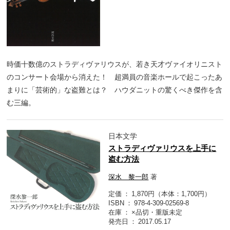
時価十数億のストラディヴァリウスが、若き天才ヴァイオリニスト
のコンサート会場から消えた！ 超満員の音楽ホールで起こったあ
まりに「芸術的」な盗難とは？ ハウダニットの驚くべき傑作を含
む三編。
日本文学
ストラディヴァリウスを上手に
盗む方法
深水 黎一郎
著
定価
1,870円（本体：1,700円）
ISBN
978-4-309-02569-8
在庫
×品切・重版未定
発売日
2017.05.17