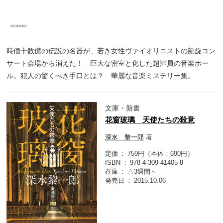
時価十数億の伝説の名器が、若き女性ヴァイオリニストの凱旋コン
サート会場から消えた！ 巨大な密室と化した超満員の音楽ホー
ル。犯人の驚くべき手口とは？ 華麗な音楽ミステリー集。
文庫・新書
花窗玻璃 天使たちの殺意
深水 黎一郎
著
定価
759円（本体：690円）
ISBN
978-4-309-41405-8
在庫
△3週間～
発売日
2015.10.06