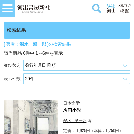
検索結果
[ 著者：
深水 黎一郎
]の検索結果
該当商品
6
件中
1
～
6
件を表示
並び替え
表示件数
日本文学
名画小説
深水 黎一郎
著
定価
1,925円（本体：1,750円）