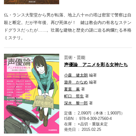
仏・ランス大聖堂から男が転落、地上八十ｍの塔は密室で警察は自
殺と断定。だが半年後、再び死体が！ 鍵は教会内の有名なステン
ドグラスだったが……。壮麗な建物と歴史の謎に迫る絢爛たる本格
ミステリ。
芸術・芸能
声優論 アニメを彩る女神たち
小森 健太朗
編著
遊井 かなめ
編著
夏葉 薫
著
町口 哲生
著
深水 黎一郎
著
定価
2,090円（本体：1,900円）
ISBN
978-4-309-27560-4
在庫
×品切・重版未定
発売日
2015.02.25