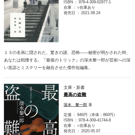
ISBN
978-4-309-02977-1
在庫
○在庫あり
発売日
2021.08.24
１３の名画に隠された、驚きの謎、恐怖――秘密が明かされた時、
あなたは戦慄する。『最後のトリック』の深水黎一郎が芸術への深
い造詣とミステリーを融合させた傑作短編集。
文庫・新書
最高の盗難
深水 黎一郎
著
定価
946円（本体：860円）
ISBN
978-4-309-41744-8
在庫
○在庫あり
発売日
2020.05.07