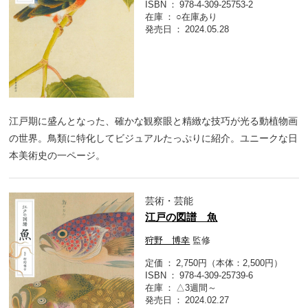
ISBN
978-4-309-25753-2
在庫
○在庫あり
発売日
2024.05.28
江戸期に盛んとなった、確かな観察眼と精緻な技巧が光る動植物画
の世界。鳥類に特化してビジュアルたっぷりに紹介。ユニークな日
本美術史の一ページ。
芸術・芸能
江戸の図譜 魚
狩野 博幸
監修
定価
2,750円（本体：2,500円）
ISBN
978-4-309-25739-6
在庫
△3週間～
発売日
2024.02.27