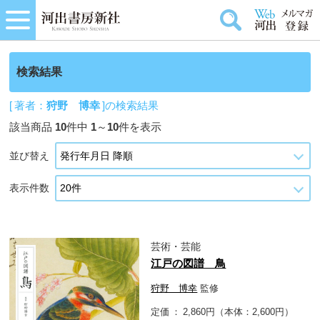
検索結果
[ 著者：
狩野 博幸
]の検索結果
該当商品
10
件中
1
～
10
件を表示
並び替え
表示件数
芸術・芸能
江戸の図譜 鳥
狩野 博幸
監修
定価
2,860円（本体：2,600円）