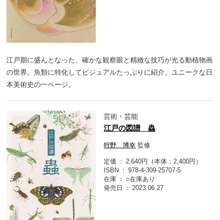
江戸期に盛んとなった、確かな観察眼と精緻な技巧が光る動植物画
の世界。魚類に特化してビジュアルたっぷりに紹介。ユニークな日
本美術史の一ページ。
芸術・芸能
江戸の図譜 蟲
狩野 博幸
監修
定価
2,640円（本体：2,400円）
ISBN
978-4-309-25707-5
在庫
○在庫あり
発売日
2023.06.27