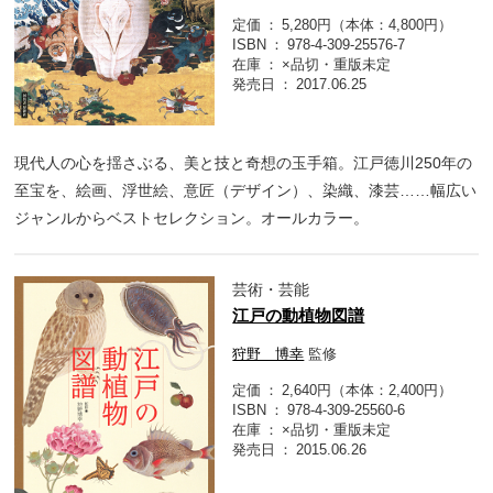
定価
5,280円（本体：4,800円）
ISBN
978-4-309-25576-7
在庫
×品切・重版未定
発売日
2017.06.25
現代人の心を揺さぶる、美と技と奇想の玉手箱。江戸徳川250年の
至宝を、絵画、浮世絵、意匠（デザイン）、染織、漆芸……幅広い
ジャンルからベストセレクション。オールカラー。
芸術・芸能
江戸の動植物図譜
狩野 博幸
監修
定価
2,640円（本体：2,400円）
ISBN
978-4-309-25560-6
在庫
×品切・重版未定
発売日
2015.06.26