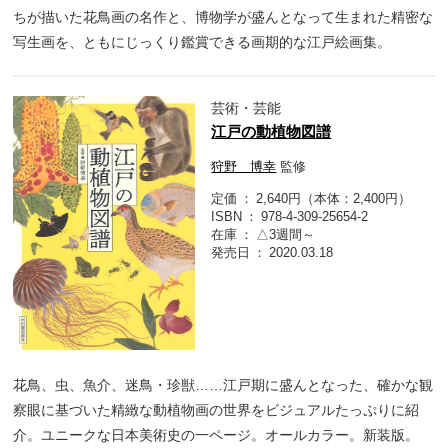
ちが描いた花鳥画の名作と、博物学が盛んとなって生まれた精密な
写生画を、ともにじっくり鑑賞できる画期的な江戸絵画集。
芸術・芸能
江戸の動植物図譜
狩野 博幸
監修
定価
2,640円（本体：2,400円）
ISBN
978-4-309-25654-2
在庫
△3週間～
発売日
2020.03.18
花鳥、虫、魚介、迷鳥・珍獣……江戸期に盛んとなった、確かな観
察眼に基づいた精緻な動植物画の世界をビジュアルたっぷりに紹
介。ユニークな日本美術史の一ページ。オールカラー。新装版。