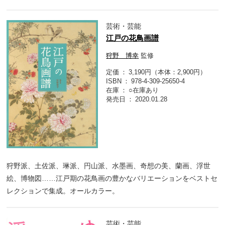
芸術・芸能
江戸の花鳥画譜
狩野 博幸
監修
定価
3,190円（本体：2,900円）
ISBN
978-4-309-25650-4
在庫
○在庫あり
発売日
2020.01.28
狩野派、土佐派、琳派、円山派、水墨画、奇想の美、蘭画、浮世
絵、博物図……江戸期の花鳥画の豊かなバリエーションをベストセ
レクションで集成。オールカラー。
芸術・芸能