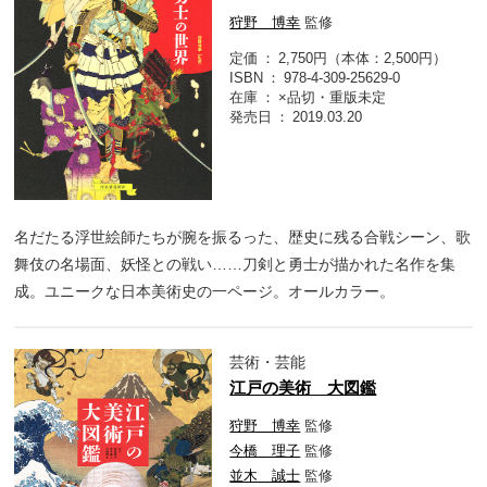
狩野 博幸
監修
定価
2,750円（本体：2,500円）
ISBN
978-4-309-25629-0
在庫
×品切・重版未定
発売日
2019.03.20
名だたる浮世絵師たちが腕を振るった、歴史に残る合戦シーン、歌
舞伎の名場面、妖怪との戦い……刀剣と勇士が描かれた名作を集
成。ユニークな日本美術史の一ページ。オールカラー。
芸術・芸能
江戸の美術 大図鑑
狩野 博幸
監修
今橋 理子
監修
並木 誠士
監修