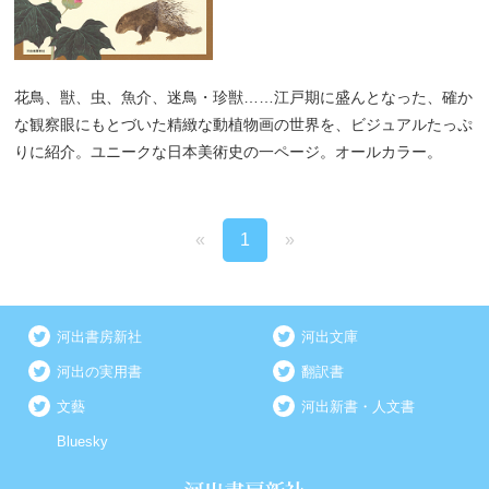
花鳥、獣、虫、魚介、迷鳥・珍獣……江戸期に盛んとなった、確か
な観察眼にもとづいた精緻な動植物画の世界を、ビジュアルたっぷ
りに紹介。ユニークな日本美術史の一ページ。オールカラー。
«
1
»
河出書房新社
河出文庫
河出の実用書
翻訳書
文藝
河出新書・人文書
Bluesky