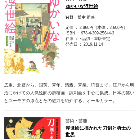
ゆかいな浮世絵
狩野 博幸
監修
定価
2,860円（本体：2,600円）
ISBN
978-4-309-25644-3
在庫
×品切・重版未定
発売日
2019.11.14
広重、北斎から、国芳、芳年、清親、芳幾、暁斎まで、江戸から明
治にかけての人気絵師の滑稽画・諷刺画を中心に集成。日本の笑い
とユーモアの原点とその魅力を紹介する。オールカラー。
芸術・芸能
浮世絵に描かれた刀剣と勇士の
世界