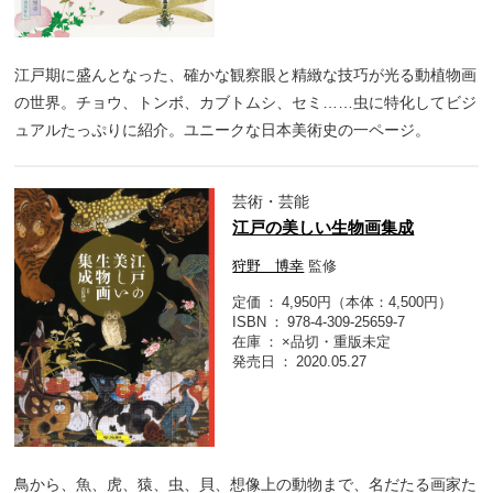
江戸期に盛んとなった、確かな観察眼と精緻な技巧が光る動植物画
の世界。チョウ、トンボ、カブトムシ、セミ……虫に特化してビジ
ュアルたっぷりに紹介。ユニークな日本美術史の一ページ。
芸術・芸能
江戸の美しい生物画集成
狩野 博幸
監修
定価
4,950円（本体：4,500円）
ISBN
978-4-309-25659-7
在庫
×品切・重版未定
発売日
2020.05.27
鳥から、魚、虎、猿、虫、貝、想像上の動物まで、名だたる画家た