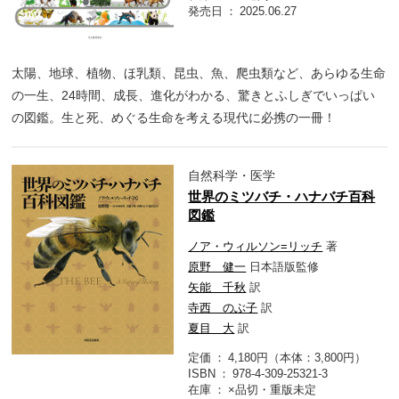
発売日
2025.06.27
太陽、地球、植物、ほ乳類、昆虫、魚、爬虫類など、あらゆる生命
の一生、24時間、成長、進化がわかる、驚きとふしぎでいっぱい
の図鑑。生と死、めぐる生命を考える現代に必携の一冊！
自然科学・医学
世界のミツバチ・ハナバチ百科
図鑑
ノア・ウィルソン=リッチ
著
原野 健一
日本語版監修
矢能 千秋
訳
寺西 のぶ子
訳
夏目 大
訳
定価
4,180円（本体：3,800円）
ISBN
978-4-309-25321-3
在庫
×品切・重版未定