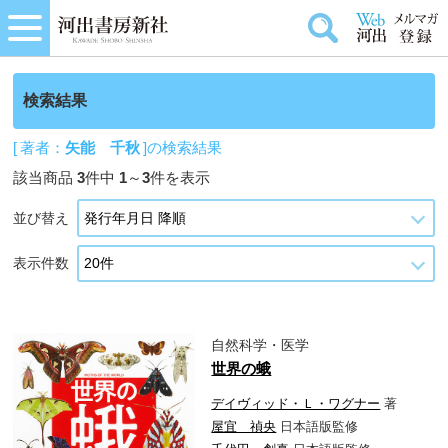
検索結果
[ 著者：
矢能 千秋
]の検索結果
該当商品
3
件中
1
～
3
件を表示
並び替え
表示件数
自然科学・医学
世界の蛾
デイヴィッド・Ｌ・ワグナー
著
屋宜 禎央
日本語版監修