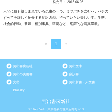
発売日
2015.06.08
人間に最も親しまれている昆虫の一つ、ミツバチを含むハナバチの
すべてを詳しく紹介する翻訳図鑑。持っていたい美しい本。生態、
社会的行動、養蜂、種別事典、環境など、網羅的な写真満載。
«
1
»
河出書房新社
河出文庫
河出の実用書
翻訳書
文藝
河出新書・人文書
Bluesky
〒162-8544 東京都新宿区東五軒町2-13