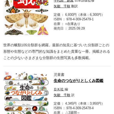
千代田 創真
日本語版監修
矢能 千秋
翻訳
定価
6,930円（本体：6,300円）
ISBN
978-4-309-25479-1
在庫
○在庫あり
発売日
2025.09.29
世界の蛾類105分類群を網羅。最新の知見に基づいた分類群ごとの
形態や生態などの専門的な知識をまとめた貴重な一冊。掲載される
ことの少ないさまざまな分類群の生態写真も多数掲載。
児童書
生命のつながりとしくみ図鑑
ＤＫ社
編
矢能 千秋
訳
定価
4,345円（本体：3,950円）
ISBN
978-4-309-25478-4
在庫
△3週間～