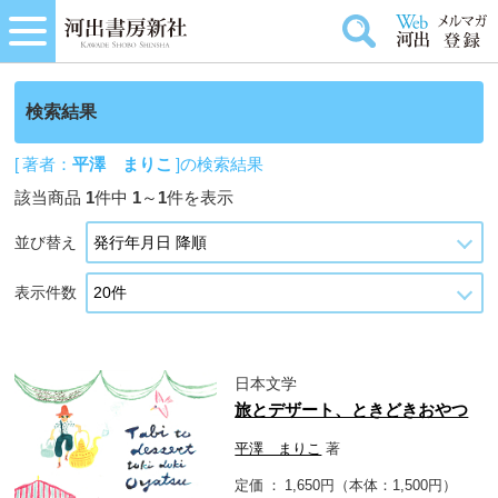
検索結果
[ 著者：
平澤 まりこ
]の検索結果
該当商品
1
件中
1
～
1
件を表示
並び替え
表示件数
日本文学
旅とデザート、ときどきおやつ
平澤 まりこ
著
定価
1,650円（本体：1,500円）