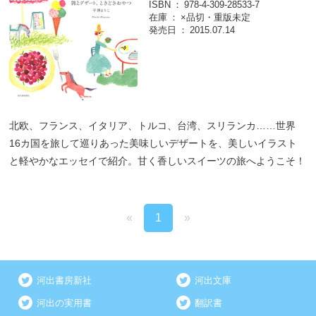
ISBN
978-4-309-28533-7
在庫
×品切・重版未定
発売日
2015.07.14
北欧、フランス、イタリア、トルコ、台湾、スリランカ……世界
16カ国を旅して巡りあった美味しいデザートを、美しいイラスト
と軽やかなエッセイで紹介。甘く香しいスイーツの旅へようこそ！
«
1
»
河出書房新社
河出文庫
河出の実用書
翻訳書