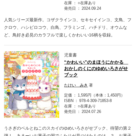
在庫
○在庫あり
発売日
2024.09.24
人気シリーズ最新作。コザクラインコ、セキセイインコ、文鳥、フ
クロウ、ハシビロコウ、白鳥、フラミンゴ、ハチドリ、オウムな
ど、鳥好き必見のカラフルで楽しくかわいい16柄を収録。
児童書
“かわいい”のまほうにかかる
おかしのくにのゆめいろさがせ
ブック
たけい みき
著
定価
1,595円（本体：1,450円）
ISBN
978-4-309-71853-8
在庫
○在庫あり
発売日
2024.07.26
うさぎのベルとねこのスカイのゆめいろさがせブック、待望の第２
弾！ あまーいお菓子の国でふたりが見つけたものは…？ お菓子