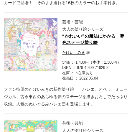
カードで登場！ そのまま送れる16枚のカラーのお手本付き。
芸術・芸能
大人の塗り絵シリーズ
“かわいい”の魔法にかかる 夢
色ステージ塗り絵
たけい みき
著
定価
1,430円（本体：1,300円）
ISBN
978-4-309-71829-3
在庫
○在庫あり
発売日
2022.05.04
ファン待望のたけいみきの新作塗り絵！ バレエ、オペラ、ミュー
ジカル、古今東西のあらゆる夢のステージを描きおろしでたっぷり
収録。人気のぬいぐるみバレエ団も登場します。
芸術・芸能
大人の塗り絵シリーズ