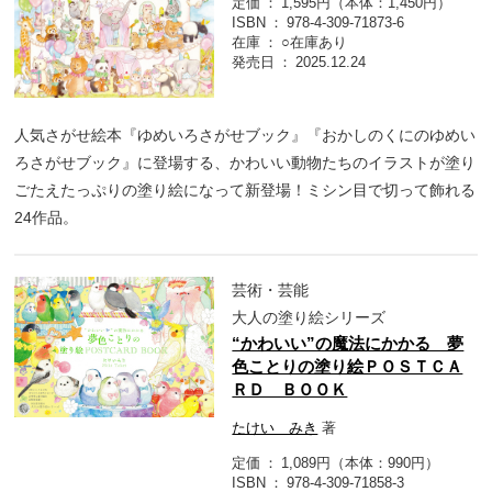
定価
1,595円（本体：1,450円）
ISBN
978-4-309-71873-6
在庫
○在庫あり
発売日
2025.12.24
人気さがせ絵本『ゆめいろさがせブック』『おかしのくにのゆめい
ろさがせブック』に登場する、かわいい動物たちのイラストが塗り
ごたえたっぷりの塗り絵になって新登場！ミシン目で切って飾れる
24作品。
芸術・芸能
大人の塗り絵シリーズ
“かわいい”の魔法にかかる 夢
色ことりの塗り絵ＰＯＳＴＣＡ
ＲＤ ＢＯＯＫ
たけい みき
著
定価
1,089円（本体：990円）
ISBN
978-4-309-71858-3