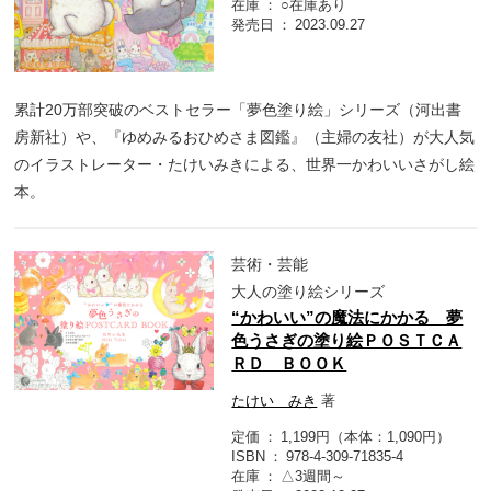
在庫
○在庫あり
発売日
2023.09.27
累計20万部突破のベストセラー「夢色塗り絵」シリーズ（河出書
房新社）や、『ゆめみるおひめさま図鑑』（主婦の友社）が大人気
のイラストレーター・たけいみきによる、世界一かわいいさがし絵
本。
芸術・芸能
大人の塗り絵シリーズ
“かわいい”の魔法にかかる 夢
色うさぎの塗り絵ＰＯＳＴＣＡ
ＲＤ ＢＯＯＫ
たけい みき
著
定価
1,199円（本体：1,090円）
ISBN
978-4-309-71835-4
在庫
△3週間～