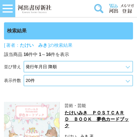
検索結果
[ 著者：
たけい みき
]の検索結果
該当商品
16
件中
1
～
16
件を表示
並び替え
表示件数
芸術・芸能
たけいみき ＰＯＳＴＣＡＲ
Ｄ ＢＯＯＫ 夢色カードブッ
ク
たけい みき
著