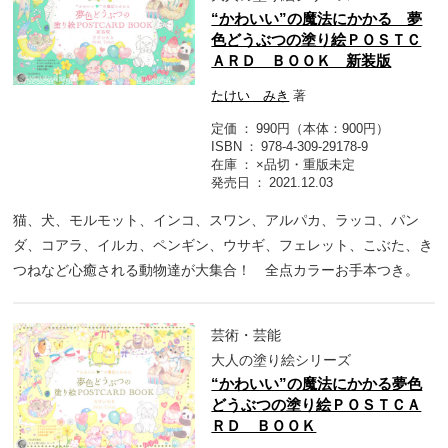
“かわいい”の魔法にかかる 夢
色どうぶつの塗り絵ＰＯＳＴＣ
ＡＲＤ ＢＯＯＫ 新装版
たけい みき
著
定価
990円（本体：900円）
ISBN
978-4-309-29178-9
在庫
×品切・重版未定
発売日
2021.12.03
猫、犬、モルモット、インコ、スワン、アルパカ、ラッコ、パン
ダ、コアラ、イルカ、ペンギン、ウサギ、フェレット、こぶた、き
つねなど心癒される動物達が大集合！ 全点カラーお手本つき。
芸術・芸能
大人の塗り絵シリーズ
“かわいい”の魔法にかかる夢色
どうぶつの塗り絵ＰＯＳＴＣＡ
ＲＤ ＢＯＯＫ