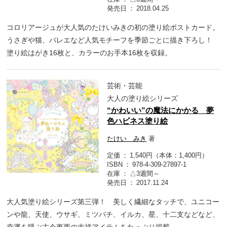
発売日
2018.04.25
コロリアージュが大人気のたけいみきの初の塗り絵ポストカード。
うさぎや猫、バレエなど人気モチーフを季節ごとに描き下ろし！
塗り絵はがき16枚と、カラーのお手本16枚を収録。
芸術・芸能
大人の塗り絵シリーズ
“かわいい”の魔法にかかる 夢
色ハピネス塗り絵
たけい みき
著
定価
1,540円（本体：1,400円）
ISBN
978-4-309-27897-1
在庫
△3週間～
発売日
2017.11.24
大人気塗り絵シリーズ第三弾！ 美しく繊細なタッチで、ユニコー
ンや龍、天使、ウサギ、ミツバチ、イルカ、星、十二支などなど、
幸運を呼ぶ古今東西の吉祥アイテムをたっぷり掲載。