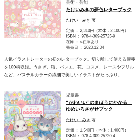
芸術・芸能
たけいみきの夢色レターブック
たけい みき
著
定価
2,310円（本体：2,100円）
ISBN
978-4-309-25725-9
在庫
○在庫あり
発売日
2023.12.04
人気イラストレーターの初のレターブック。切り離して使える便箋
を100柄収録。うさぎ、猫、バレエ、花、コスメ、レースやフリル
など、パステルカラーの繊細で美しいイラストがたっぷり。
児童書
“かわいい”のまほうにかかる
ゆめいろさがせブック
たけい みき
著
定価
1,540円（本体：1,400円）
ISBN
978-4-309-25720-4