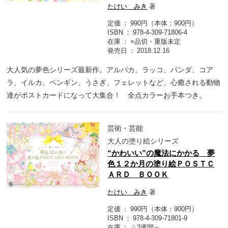
たけい みき
著
定価
990円（本体：900円）
ISBN
978-4-309-71806-4
在庫
×品切・重版未定
発売日
2018.12.16
大人気の夢色シリーズ最新作。アルパカ、ラッコ、パンダ、コア
ラ、イルカ、ペンギン、うさぎ、フェレットなど、心癒される動物
達がポストカードになって大集合！ 全点カラーお手本つき。
芸術・芸能
大人の塗り絵シリーズ
“かわいい”の魔法にかかる 夢
色１２か月の塗り絵ＰＯＳＴＣ
ＡＲＤ ＢＯＯＫ
たけい みき
著
定価
990円（本体：900円）
ISBN
978-4-309-71801-9
在庫
△3週間～