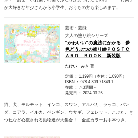
が大好きな年少さんから小学生、おうちの方も楽しめます。
芸術・芸能
大人の塗り絵シリーズ
“かわいい”の魔法にかかる 夢
色どうぶつの塗り絵ＰＯＳＴＣ
ＡＲＤ ＢＯＯＫ 新装版
たけい みき
著
定価
1,199円（本体：1,090円）
ISBN
978-4-309-71849-1
在庫
△3週間～
発売日
2024.03.25
猫、犬、モルモット、インコ、スワン、アルパカ、ラッコ、パン
ダ、コアラ、イルカ、ペンギン、ウサギ、フェレット、こぶた、き
つねなど心癒される動物達が大集合！ 全点カラーお手本つき。