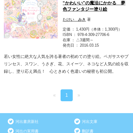
“かわいい”の魔法にかかる 夢
色ファンタジー塗り絵
たけい みき
著
定価
1,430円（本体：1,300円）
ISBN
978-4-309-27706-6
在庫
△3週間～
発売日
2016.03.15
若い女性に絶大な人気を誇る著者の初めての塗り絵。ペガサスやプ
リンセス、スワン、うさぎ、花、スイーツ、ネコなど人気の絵を収
録し、塗り応え満点！ 心ときめく色遣いの秘密も初公開。
«
1
»
河出書房新社
河出文庫
河出の実用書
翻訳書