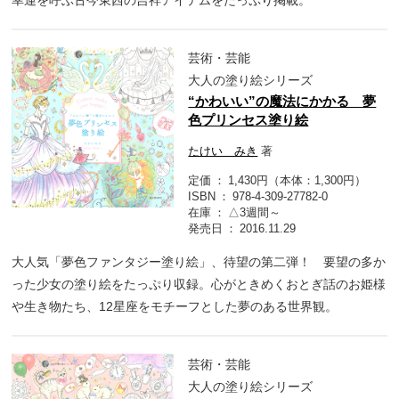
芸術・芸能
大人の塗り絵シリーズ
“かわいい”の魔法にかかる 夢
色プリンセス塗り絵
たけい みき
著
定価
1,430円（本体：1,300円）
ISBN
978-4-309-27782-0
在庫
△3週間～
発売日
2016.11.29
大人気「夢色ファンタジー塗り絵」、待望の第二弾！ 要望の多か
った少女の塗り絵をたっぷり収録。心がときめくおとぎ話のお姫様
や生き物たち、12星座をモチーフとした夢のある世界観。
芸術・芸能
大人の塗り絵シリーズ