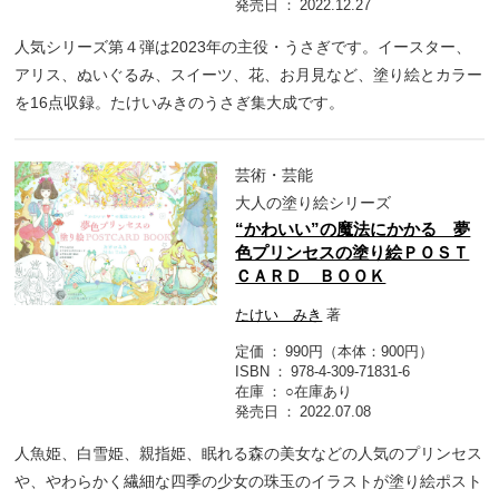
発売日
2022.12.27
人気シリーズ第４弾は2023年の主役・うさぎです。イースター、
アリス、ぬいぐるみ、スイーツ、花、お月見など、塗り絵とカラー
を16点収録。たけいみきのうさぎ集大成です。
芸術・芸能
大人の塗り絵シリーズ
“かわいい”の魔法にかかる 夢
色プリンセスの塗り絵ＰＯＳＴ
ＣＡＲＤ ＢＯＯＫ
たけい みき
著
定価
990円（本体：900円）
ISBN
978-4-309-71831-6
在庫
○在庫あり
発売日
2022.07.08
人魚姫、白雪姫、親指姫、眠れる森の美女などの人気のプリンセス
や、やわらかく繊細な四季の少女の珠玉のイラストが塗り絵ポスト