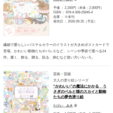
予価
2,200円（本体：2,000円）
ISBN
978-4-309-25845-4
在庫
※未刊
発売日
2026.09.25（予定）
繊細で愛らしいパステルカラーのイラストが大きめポストカードで
登場。かわいい動物たちやバレエなど、シーンや季節で選べる24
作。書く、飾る、贈る、貼る、挟むなど使い方いろいろ。
芸術・芸能
大人の塗り絵シリーズ
“かわいい”の魔法にかかる う
さぎのベルと猫のスカイと動物
たちの夢色塗り絵
たけい みき
著