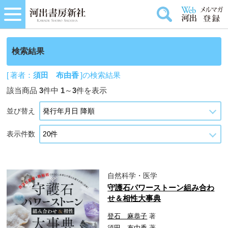
検索結果
[ 著者：
須田 布由香
]の検索結果
該当商品
3
件中
1
～
3
件を表示
並び替え
表示件数
自然科学・医学
守護石パワーストーン組み合わ
せ＆相性大事典
登石 麻恭子
著
須田 布由香
著