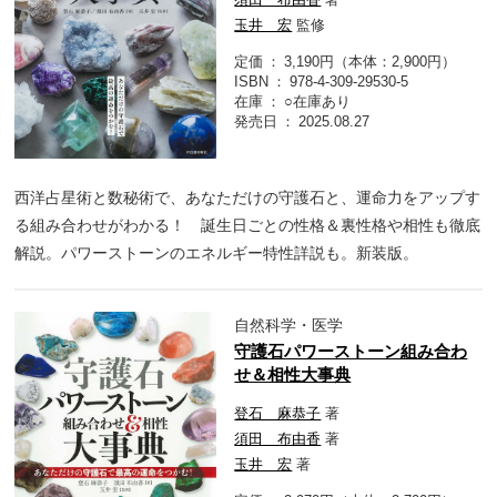
玉井 宏
監修
定価
3,190円（本体：2,900円）
ISBN
978-4-309-29530-5
在庫
○在庫あり
発売日
2025.08.27
西洋占星術と数秘術で、あなただけの守護石と、運命力をアップす
る組み合わせがわかる！ 誕生日ごとの性格＆裏性格や相性も徹底
解説。パワーストーンのエネルギー特性詳説も。新装版。
自然科学・医学
守護石パワーストーン組み合わ
せ＆相性大事典
登石 麻恭子
著
須田 布由香
著
玉井 宏
著