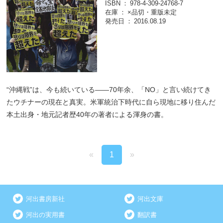
ISBN
978-4-309-24768-7
在庫
×品切・重版未定
発売日
2016.08.19
“沖縄戦”は、今も続いている――70年余、「NO」と言い続けてき
たウチナーの現在と真実。米軍統治下時代に自ら現地に移り住んだ
本土出身・地元記者歴40年の著者による渾身の書。
«
1
»
河出書房新社
河出文庫
河出の実用書
翻訳書