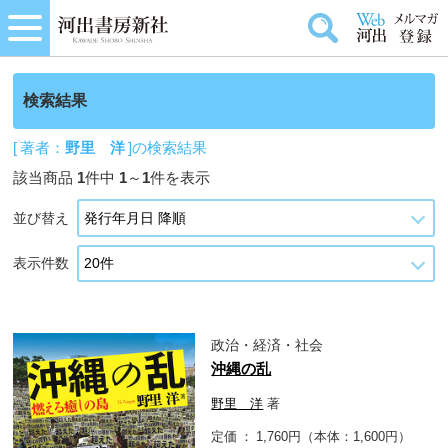
検索結果
[ 著者：
野里 洋
]の検索結果
該当商品
1
件中
1
～
1
件を表示
並び替え
表示件数
政治・経済・社会
沖縄の乱
野里 洋
著
定価
1,760円（本体：1,600円）