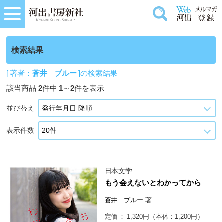
検索結果
[ 著者：
蒼井 ブルー
]の検索結果
該当商品
2
件中
1
～
2
件を表示
並び替え
表示件数
日本文学
もう会えないとわかってから
蒼井 ブルー
著
定価
1,320円（本体：1,200円）