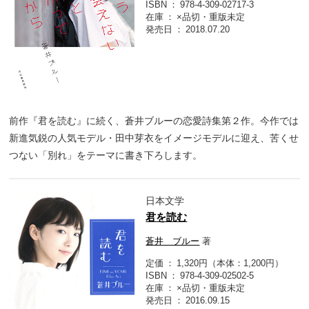
ISBN
978-4-309-02717-3
在庫
×品切・重版未定
発売日
2018.07.20
前作『君を読む』に続く、蒼井ブルーの恋愛詩集第２作。今作では
新進気鋭の人気モデル・田中芽衣をイメージモデルに迎え、苦くせ
つない「別れ」をテーマに書き下ろします。
日本文学
君を読む
蒼井 ブルー
著
定価
1,320円（本体：1,200円）
ISBN
978-4-309-02502-5
在庫
×品切・重版未定
発売日
2016.09.15