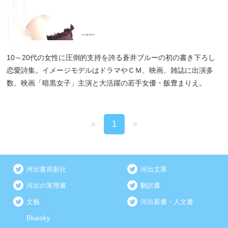
10～20代の女性に圧倒的支持を誇る蒼井ブルーの初の書き下ろし
恋愛詩集。イメージモデルはドラマやＣＭ、映画、雑誌に出演多
数、映画「暗黒女子」主演と大活躍の若手女優・飯豊まりえ。
«
1
»
河出書房新社
河出文庫
河出の実用書
翻訳書
文藝
河出新書・人文書
Bluesky