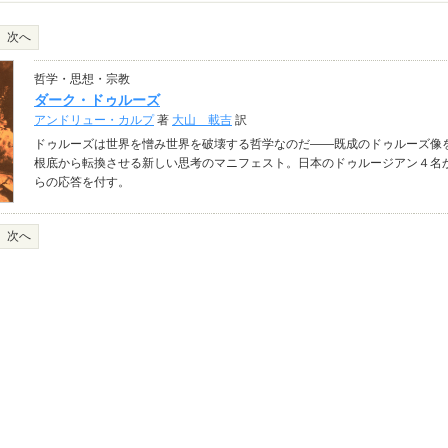
次へ
哲学・思想・宗教
ダーク・ドゥルーズ
アンドリュー・カルプ
著
大山 載吉
訳
ドゥルーズは世界を憎み世界を破壊する哲学なのだ――既成のドゥルーズ像
根底から転換させる新しい思考のマニフェスト。日本のドゥルージアン４名
らの応答を付す。
次へ