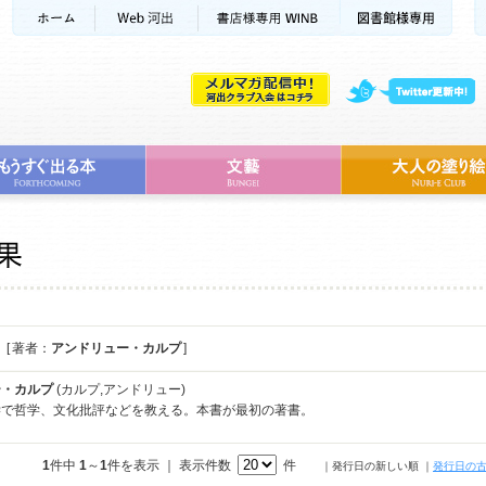
[ 著者：
アンドリュー・カルプ
]
ー・カルプ
(カルプ,アンドリュー)
学で哲学、文化批評などを教える。本書が最初の著書。
1
件中
1
～
1
件を表示 ｜ 表示件数
件
｜発行日の新しい順
｜
発行日の