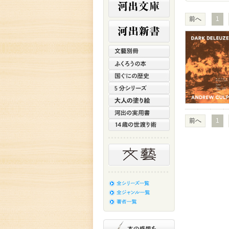
前へ
1
前へ
1