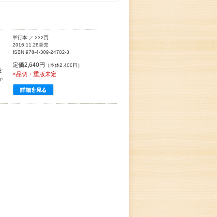
単行本 ／ 232頁
2016.11.28発売
ISBN 978-4-309-24782-3
定価2,640円
（本体2,400円）
を
×品切・重版未定
か