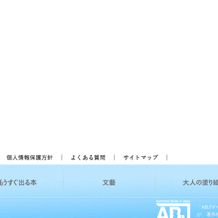
「ABJ
が、著作