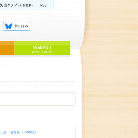
古い順
｜
書名順
｜
ISBN順
｜