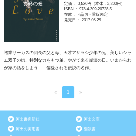
定価
3,520円（本体：3,200円）
ISBN
978-4-309-20728-5
在庫
×品切・重版未定
発売日
2017.05.29
巡業サーカスの団長の父と母、天才アザラシ少年の兄、美しいシャ
ム双子の姉、特別な力をもつ弟。やがて来る崩壊の日。いまからわ
が家の話をしよう……偏愛される伝説の名作。
«
1
»
河出書房新社
河出文庫
河出の実用書
翻訳書