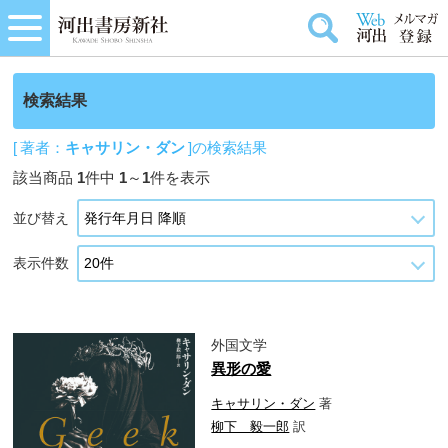
検索結果
[ 著者：
キャサリン・ダン
]の検索結果
該当商品
1
件中
1
～
1
件を表示
並び替え
表示件数
外国文学
異形の愛
キャサリン・ダン
著
柳下 毅一郎
訳