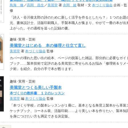
鳥海 修
／
高岡 昌生
／
美篶堂
著
永岡 綾
取材・文
本づくり協会
企画・監
修
「詩人・谷川俊太郎の詩のために新しく活字を作るとしたら？」１つのお題
元、書体設計士、活版印刷職人、手製本職人が集まり、やがて一冊の本が出
上がった。その過程を追った記録の書。
趣味･実用・芸術
美篶堂とはじめる 本の修理と仕立て直し
美篶堂
著
本づくり協会
監修
カバーの壊れた思い出の絵本、ページの脱落した雑誌、部分的に必要なガイ
ブック……製本技術で定評のある美篶堂に寄せられるお悩み「修理術＆リメ
ク術」を紹介。自分の手で本が甦ります。
趣味･実用・芸術
美篶堂とつくる美しい手製本
本づくりの教科書 １２のレッスン
美篶堂
編
本づくり協会
監修
「本づくり学校」の製本レッスンが１冊に。基本となる角背上製本から革装
ケッチブック、コーネル装、活版印刷……より美しい本を作りたい、製本知
を身につけたい方も満足できる決定版。