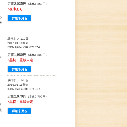
定価2,035円
（本体1,850円）
○在庫あり
の
来
単行本 ／ 112頁
2017.04.18発売
ISBN 978-4-309-27837-7
定価1,980円
（本体1,800円）
ド
×品切・重版未定
イ
単行本 ／ 144頁
2016.01.15発売
ISBN 978-4-309-27681-6
定価2,970円
（本体2,700円）
×品切・重版未定
ス
識