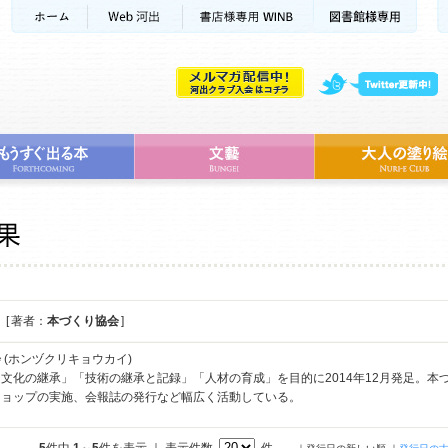
[ 著者：
本づくり協会
]
会
(ホンヅクリキョウカイ)
文化の継承」「技術の継承と記録」「人材の育成」を目的に2014年12月発足。
ショップの実施、会報誌の発行など幅広く活動している。