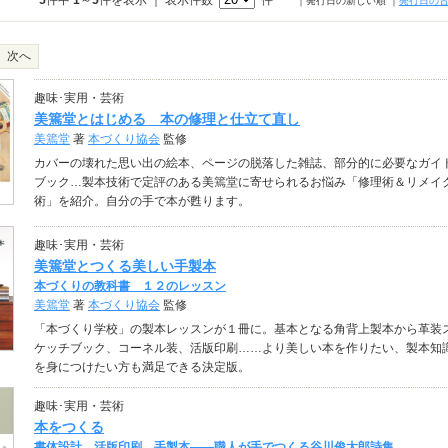
5
件中
1
～
5
件を表示 ｜ 表示件数
件
｜発行日の新しい順
｜
発行日の
次へ
趣味･実用・芸術
美篶堂とはじめる 本の修理と仕立て直し
美篶堂
著
本づくり協会
監修
カバーの壊れた思い出の絵本、ページの脱落した雑誌、部分的に必要なガイ
ブック…製本技術で定評のある美篶堂に寄せられるお悩み「修理術＆リメイ
術」を紹介。自分の手で本が甦ります。
趣味･実用・芸術
美篶堂とつくる美しい手製本
本づくりの教科書 １２のレッスン
美篶堂
著
本づくり協会
監修
「本づくり学校」の製本レッスンが１冊に。基本となる角背上製本から革装
ケッチブック、コーネル装、活版印刷……より美しい本を作りたい、製本知
を身につけたい方も満足できる決定版。
趣味･実用・芸術
本をつくる
書体設計、活版印刷、手製本――職人が手でつくる谷川俊太郎詩集