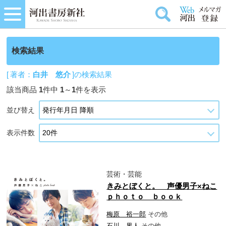
検索結果
[ 著者：
白井 悠介
]の検索結果
該当商品
1
件中
1
～
1
件を表示
並び替え
表示件数
芸術・芸能
きみとぼくと。 声優男子×ねこ
ｐｈｏｔｏ ｂｏｏｋ
梅原 裕一郎
その他
石川 界人
その他