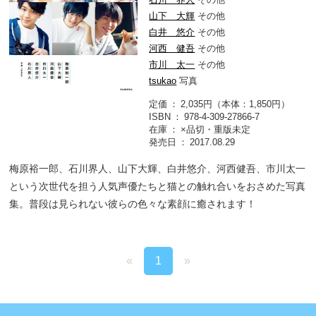
山下 大輝
その他
白井 悠介
その他
河西 健吾
その他
市川 太一
その他
tsukao
写真
定価
2,035円（本体：1,850円）
ISBN
978-4-309-27866-7
在庫
×品切・重版未定
発売日
2017.08.29
梅原裕一郎、石川界人、山下大輝、白井悠介、河西健吾、市川太一
という次世代を担う人気声優たちと猫との触れ合いをおさめた写真
集。普段は見られない彼らの色々な素顔に癒されます！
«
1
»