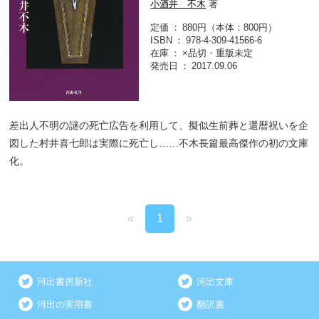
小酒井 不木
著
定価
880円（本体：800円）
ISBN
978-4-309-41566-6
在庫
×品切・重版未定
発売日
2017.09.06
差出人不明の謎の死亡広告を利用して、擬似生前葬と還暦祝いを企
図した村井喜七郎は実際に死亡し……不木長篇最高傑作の初の文庫
化。
«
1
»
河出書房新社
河出文庫
河出の実用書
翻訳書