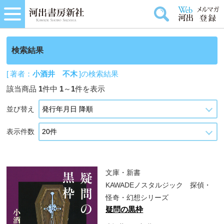
検索結果
[ 著者：
小酒井 不木
]の検索結果
該当商品
1
件中
1
～
1
件を表示
並び替え
表示件数
文庫・新書
KAWADEノスタルジック 探偵・
怪奇・幻想シリーズ
疑問の黒枠