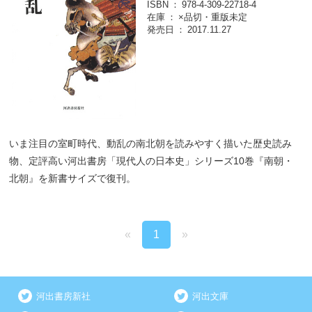
ISBN
978-4-309-22718-4
在庫
×品切・重版未定
発売日
2017.11.27
いま注目の室町時代、動乱の南北朝を読みやすく描いた歴史読み
物、定評高い河出書房「現代人の日本史」シリーズ10巻『南朝・
北朝』を新書サイズで復刊。
«
1
»
河出書房新社
河出文庫