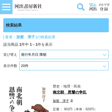
検索結果
[ 著者：
加賀 淳子
]の検索結果
該当商品
1
件中
1
～
1
件を表示
並び替え
表示件数
歴史・地理・民俗
南北朝 恩讐の争乱
加賀 淳子
著
定価
902円（本体：820円）