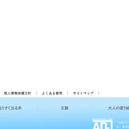
「ABJ
が、著作