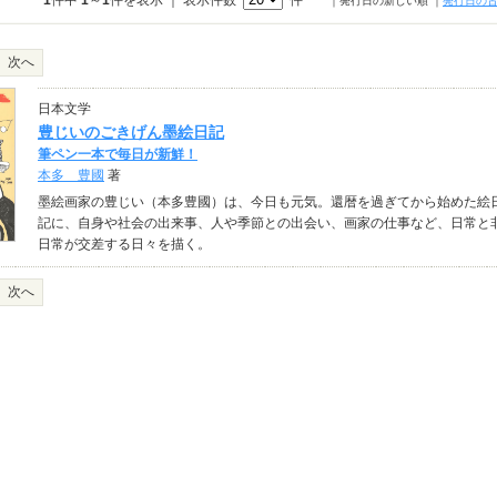
1
件中
1
～
1
件を表示 ｜ 表示件数
件
｜発行日の新しい順
｜
発行日の
次へ
日本文学
豊じいのごきげん墨絵日記
筆ペン一本で毎日が新鮮！
本多 豊國
著
墨絵画家の豊じい（本多豊國）は、今日も元気。還暦を過ぎてから始めた絵
記に、自身や社会の出来事、人や季節との出会い、画家の仕事など、日常と
日常が交差する日々を描く。
次へ