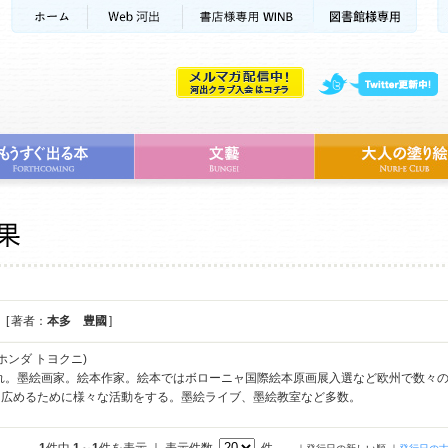
[ 著者：
本多 豊國
]
ホンダ トヨクニ)
まれ。墨絵画家。絵本作家。絵本ではボローニャ国際絵本原画展入選など欧州で数々
に広めるために様々な活動をする。墨絵ライブ、墨絵教室など多数。