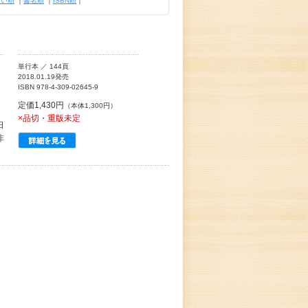
古い順
｜
書名順
｜
ISBN順
｜
単行本 ／ 144頁
2018.01.19発売
ISBN 978-4-309-02645-9
定価1,430円
（本体1,300円）
×品切・重版未定
日
非