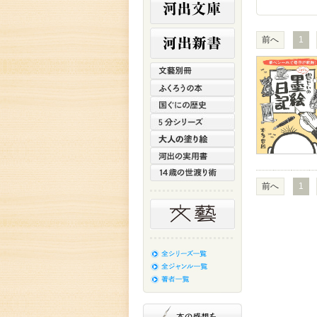
前へ
1
前へ
1