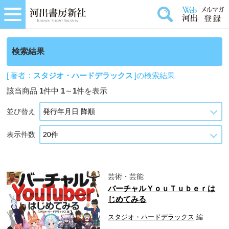
検索結果
[ 著者：
スタジオ・ハードデラックス
]の検索結果
該当商品
1
件中
1
～
1
件を表示
並び替え
表示件数
芸術・芸能
バーチャルＹｏｕＴｕｂｅｒは
じめてみる
スタジオ・ハードデラックス
編