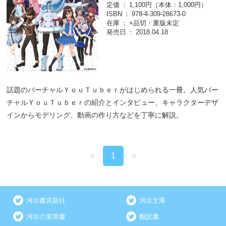
定価
1,100円（本体：1,000円）
ISBN
978-4-309-28673-0
在庫
×品切・重版未定
発売日
2018.04.18
話題のバーチャルＹｏｕＴｕｂｅｒがはじめられる一冊。人気バー
チャルＹｏｕＴｕｂｅｒの紹介とインタビュー、キャラクターデザ
インからモデリング、動画の作り方などを丁寧に解説。
«
1
»
河出書房新社
河出文庫
河出の実用書
翻訳書