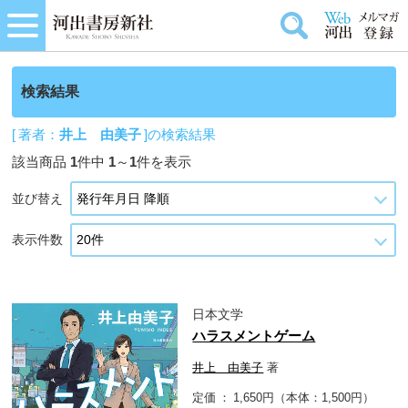
検索結果
[ 著者：
井上 由美子
]の検索結果
該当商品
1
件中
1
～
1
件を表示
並び替え
表示件数
日本文学
ハラスメントゲーム
井上 由美子
著
定価
1,650円（本体：1,500円）