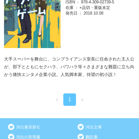
ISBN
978-4-309-02739-5
在庫
×品切・重版未定
発売日
2018.10.08
大手スーパーを舞台に、コンプライアンス室長に任命された主人公
が、部下とともにセクハラ、パワハラ等々さまざまな難題に立ち向
かう痛快エンタメ企業小説。人気脚本家、待望の初小説！
«
1
»
河出書房新社
河出文庫
河出の実用書
翻訳書