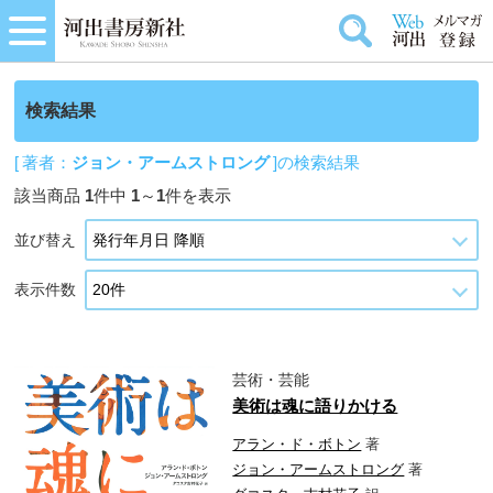
検索結果
[ 著者：
ジョン・アームストロング
]の検索結果
該当商品
1
件中
1
～
1
件を表示
並び替え
表示件数
芸術・芸能
美術は魂に語りかける
アラン・ド・ボトン
著
ジョン・アームストロング
著