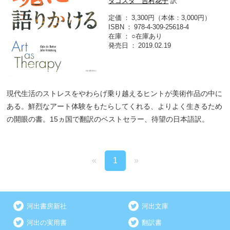
ダコスタ 吉村花子
訳
定価
3,300円（本体：3,000円）
ISBN
978-4-309-25618-4
在庫
○在庫あり
発売日
2019.02.19
現代生活のストレスをやわらげ乗り越えるヒントが美術作品の中に
ある。鮮烈なアート体験をもたらしてくれる、よりよく生きるため
の開眼の書。15ヵ国で翻訳のベストセラー、待望の日本語訳。
«
1
»
河出書房新社
河出文庫
河出の実用書
翻訳書