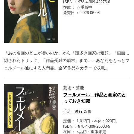
ISBN
978-4-309-42275-6
在庫
△重版中
発売日
2026.06.08
「あの名画のどこが凄いのか」から「謎多き画家の素顔」「画面に
隠されたトリック」「作品受難の顛末」まで……あなたをもっとフ
ェルメール通にする入門書。全35作品をカラーで収載。
芸術・芸能
フェルメール 作品と画家のと
っておき知識
千足 伸行
監修
定価
1,012円（本体：920円）
ISBN
978-4-309-25608-5
在庫
×品切・重版未定