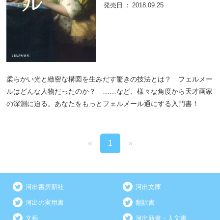
発売日
2018.09.25
柔らかい光と緻密な構図を生みだす驚きの技法とは？ フェルメー
ルはどんな人物だったのか？ ……など、様々な角度から天才画家
の深淵に迫る。あなたをもっとフェルメール通にする入門書！
«
1
»
河出書房新社
河出文庫
河出の実用書
翻訳書
文藝
河出新書・人文書