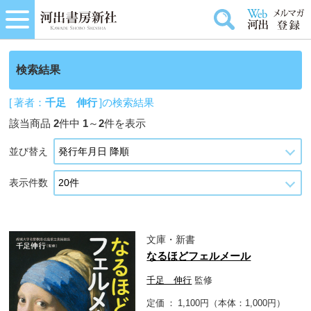
検索結果
[ 著者：
千足 伸行
]の検索結果
該当商品
2
件中
1
～
2
件を表示
並び替え
表示件数
文庫・新書
なるほどフェルメール
千足 伸行
監修
定価
1,100円（本体：1,000円）