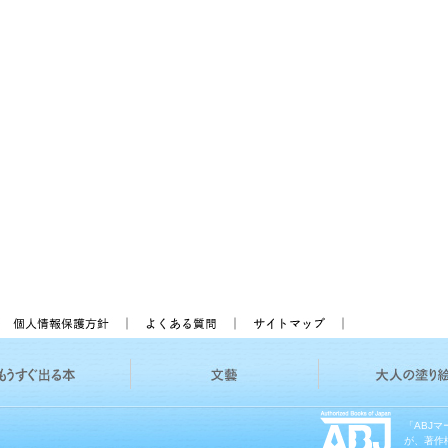
「ABJ
が、著作