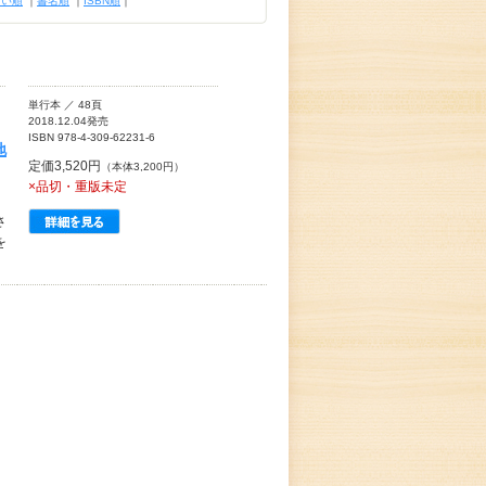
古い順
｜
書名順
｜
ISBN順
｜
単行本 ／ 48頁
2018.12.04発売
ISBN 978-4-309-62231-6
地
定価3,520円
（本体3,200円）
×品切・重版未定
さ
を