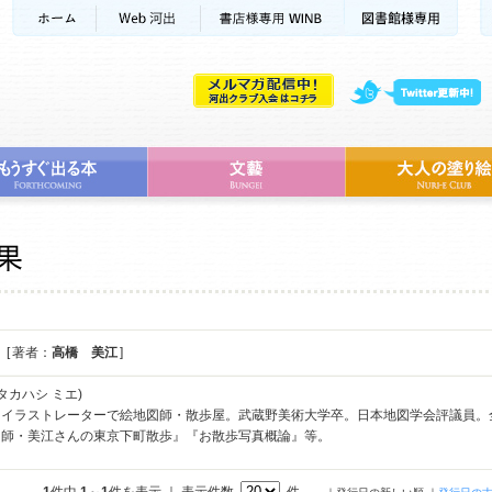
[ 著者：
高橋 美江
]
タカハシ ミエ)
イラストレーターで絵地図師・散歩屋。武蔵野美術大学卒。日本地図学会評議員。全
図師・美江さんの東京下町散歩』『お散歩写真概論』等。