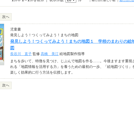
1
件中
1
～
1
件を表示 ｜ 表示件数
件
｜発行日の新しい順
｜
発行日の
次へ
児童書
発見しよう！つくってみよう！まちの地図
発見しよう！つくってみよう！まちの地図１ 学校のまわりの絵
図
長谷川 直子
監修
高橋 美江
絵地図製作指導
まちを歩いて、特徴を見つけ、じぶんで地図を作る……。今後ますます重視
れる「地図情報を活用する力」を養うための最初の一歩、「絵地図づくり」
楽しく効果的に行う方法を伝授します。
次へ