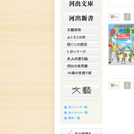
前へ
1
前へ
1