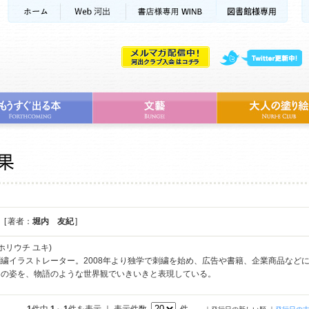
[ 著者：
堀内 友紀
]
ホリウチ ユキ)
繍イラストレーター。2008年より独学で刺繍を始め、広告や書籍、企業商品など
ちの姿を、物語のような世界観でいきいきと表現している。