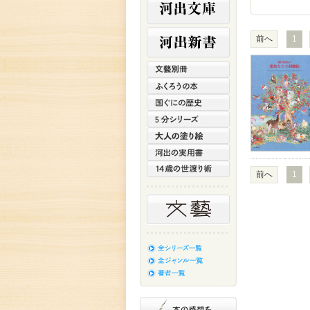
前へ
1
前へ
1