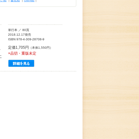
古い順
｜
書名順
｜
ISBN順
｜
単行本 ／ 80頁
2018.12.17発売
ISBN 978-4-309-28708-9
定価1,705円
（本体1,550円）
ア
×品切・重版未定
に