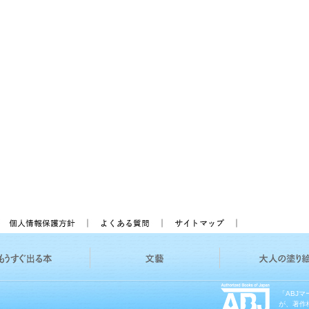
「ABJ
が、著作