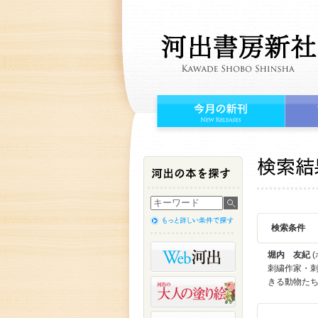
検索条件
堀内 友紀
(
刺繍作家・刺
きる動物た