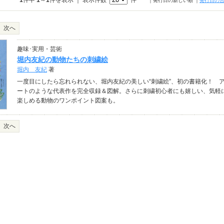
1
件中
1
～
1
件を表示 ｜ 表示件数
件
｜発行日の新しい順
｜
発行日の
次へ
趣味･実用・芸術
堀内友紀の動物たちの刺繍絵
堀内 友紀
著
一度目にしたら忘れられない、堀内友紀の美しい“刺繍絵”、初の書籍化！ 
ートのような代表作を完全収録＆図解。さらに刺繍初心者にも嬉しい、気軽
楽しめる動物のワンポイント図案も。
次へ