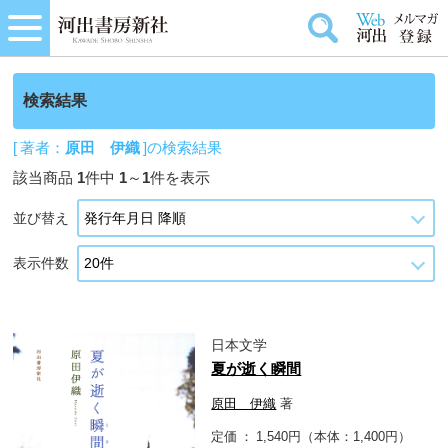
検索結果
[ 著者：
原田 伊織
]の検索結果
該当商品
1
件中
1
～
1
件を表示
並び替え
表示件数
日本文学
夏が逝く瞬間
原田 伊織
著
定価
1,540円（本体：1,400円）