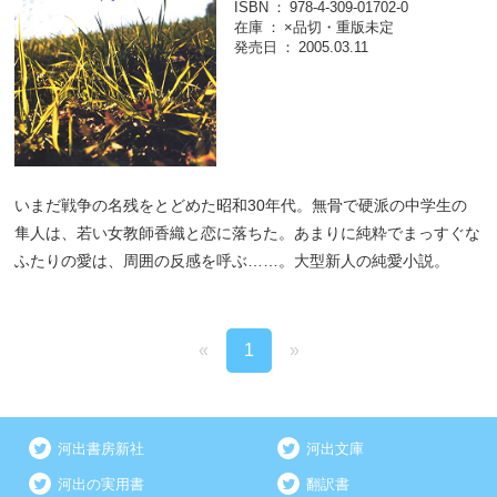
ISBN
978-4-309-01702-0
在庫
×品切・重版未定
発売日
2005.03.11
いまだ戦争の名残をとどめた昭和30年代。無骨で硬派の中学生の
隼人は、若い女教師香織と恋に落ちた。あまりに純粋でまっすぐな
ふたりの愛は、周囲の反感を呼ぶ……。大型新人の純愛小説。
«
1
»
河出書房新社
河出文庫
河出の実用書
翻訳書