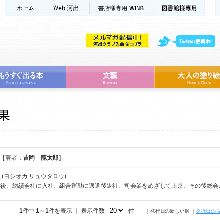
[ 著者：
吉岡 龍太郎
]
郎
(ヨシオカ リュウタロウ)
業後、紡績会社に入社、組合運動に邁進後退社、司会業をめざして上京、その後総会
1
件中
1
～
1
件を表示 ｜ 表示件数
件
｜発行日の新しい順
｜
発行日の