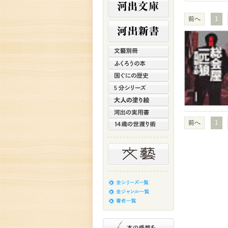
前へ
1
前へ
1