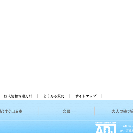
「ABJ
が、著作