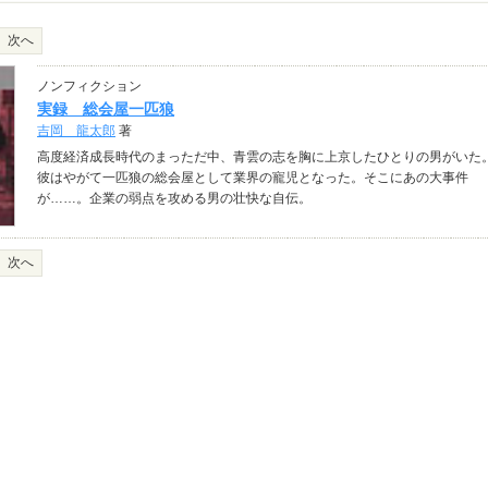
次へ
ノンフィクション
実録 総会屋一匹狼
吉岡 龍太郎
著
高度経済成長時代のまっただ中、青雲の志を胸に上京したひとりの男がいた
彼はやがて一匹狼の総会屋として業界の寵児となった。そこにあの大事件
が……。企業の弱点を攻める男の壮快な自伝。
次へ