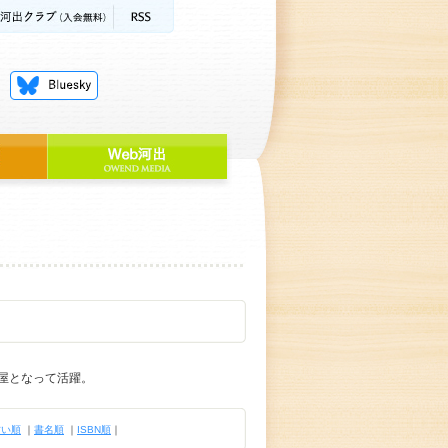
屋となって活躍。
古い順
｜
書名順
｜
ISBN順
｜