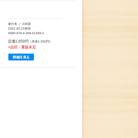
単行本 ／ 238頁
2002.05.15発売
ISBN 978-4-309-01469-2
定価1,650円
（本体1,500円）
。
×品切・重版未定