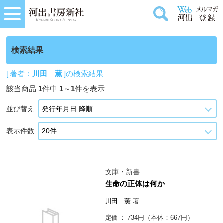
検索結果
[ 著者：
川田 薫
]の検索結果
該当商品
1
件中
1
～
1
件を表示
並び替え
表示件数
文庫・新書
生命の正体は何か
川田 薫
著
定価
734円（本体：667円）