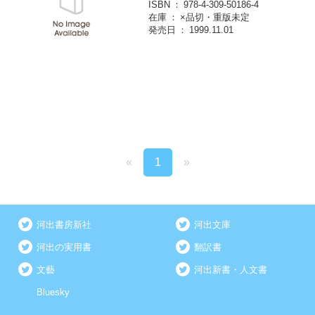
ISBN
978-4-309-50186-4
在庫
×品切・重版未定
発売日
1999.11.01
«
1
»
河出書房新社
河出文庫
河出の実用書
翻訳書
文藝
河出新書・人文書
Bluesky