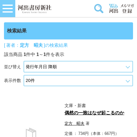
検索結果
[ 著者：
定方 昭夫
]の検索結果
該当商品
1
件中
1
～
1
件を表示
並び替え
表示件数
文庫・新書
偶然の一致はなぜ起こるのか
定方 昭夫
著
定価
734円（本体：667円）