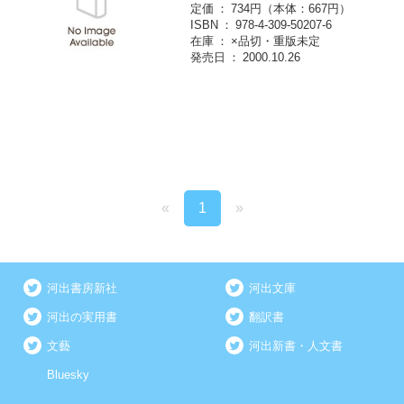
定価
734円（本体：667円）
ISBN
978-4-309-50207-6
在庫
×品切・重版未定
発売日
2000.10.26
«
1
»
河出書房新社
河出文庫
河出の実用書
翻訳書
文藝
河出新書・人文書
Bluesky