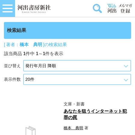
検索結果
[ 著者：
橋本 典明
]の検索結果
該当商品
1
件中
1
～
1
件を表示
並び替え
表示件数
文庫・新書
あなたを狙うインターネット犯
罪の罠
橋本 典明
著