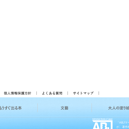
「ABJ
が、著作