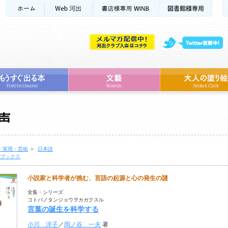
･実用・芸術
＞
日本語
ブックス
小説家と科学者が挑む、言語の起源と心の発生の謎
全集・シリーズ
コトバノタンジョウヲカガクスル
言葉の誕生を科学する
小川 洋子
／
岡ノ谷 一夫
著