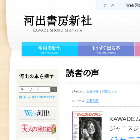
ジャンル:
文藝別冊
｜
河出ムック
シリーズ:
文藝別冊
KAWADE
ジャニスジ
ジャニ