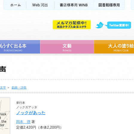
文学
＞
戯曲・詩歌
単行本
ノックガアッタ
ノックがあった
岡本 啓
著
定価2,420円（本体2,200円）