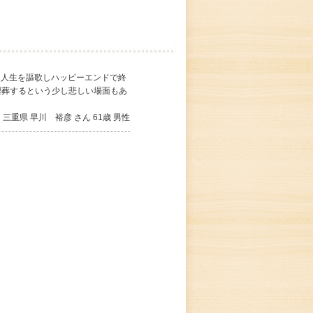
人生を謳歌しハッピーエンドで終
埋葬するという少し悲しい場面もあ
三重県 早川 裕彦 さん 61歳 男性