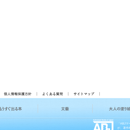
「ABJ
が、著作