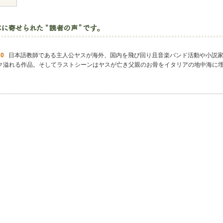
10
日本語教師である主人公ヤスが海外、国内を飛び回り且音楽バンド活動や小説家
ク溢れる作品。そしてラストシーンはヤスが亡き父親のお骨をイタリアの地中海に