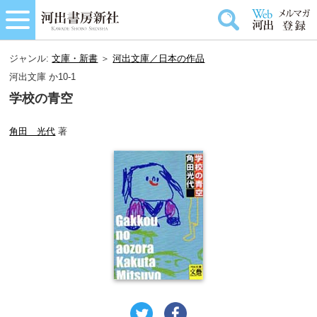
ジャンル:
文庫・新書
＞
河出文庫／日本の作品
河出文庫 か10-1
学校の青空
角田 光代
著