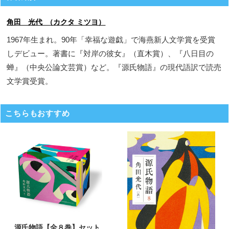
角田 光代 （カクタ ミツヨ）
1967年生まれ。90年「幸福な遊戯」で海燕新人文学賞を受賞
しデビュー。著書に『対岸の彼女』（直木賞）、『八日目の
蝉』（中央公論文芸賞）など。『源氏物語』の現代語訳で読売
文学賞受賞。
こちらもおすすめ
源氏物語【全８巻】セット