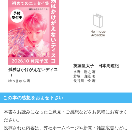
英国皇太子 日本周遊記
孤独はかけがえないディス
水野 勝之 著
コ
君塚 直隆 著
長谷川 怜 著
ゆっきゅん 著
この本の感想をおよせ下さい
本書をお読みになったご意見・ご感想などをお気軽にお寄せく
ださい。
投稿された内容は、弊社ホームページや新聞・雑誌広告などに