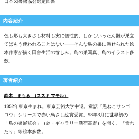
日本図書館協会選定図書
内容紹介
色も形も大きさも材料も実に個性的、しかもいったん雛が巣立
てばもう使われることはない――そんな鳥の巣に魅せられた絵
本作家が描く田舎生活の愉しみ。鳥の巣写真、鳥のイラスト多
数。
著者紹介
鈴木 まもる （スズキ マモル）
1952年東京生まれ。東京芸術大学中退。童話『黒ねこサンゴ
ロウ』シリーズで赤い鳥さし絵賞受賞。98年3月に世界初の
「鳥の巣展覧会」（於・ギャラリー新宿高野）を開く。『雪わ
たり』等絵本多数。