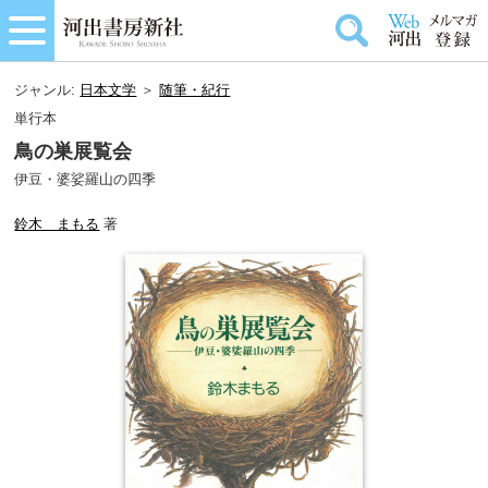
ジャンル:
日本文学
＞
随筆・紀行
単行本
鳥の巣展覧会
伊豆・婆娑羅山の四季
鈴木 まもる
著