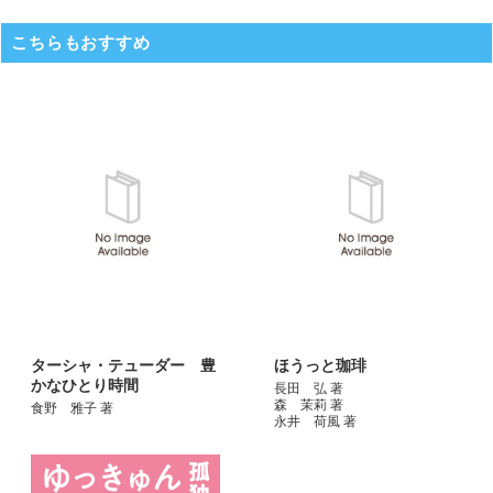
こちらもおすすめ
ターシャ・テューダー 豊
ほうっと珈琲
かなひとり時間
長田 弘 著
森 茉莉 著
食野 雅子 著
永井 荷風 著