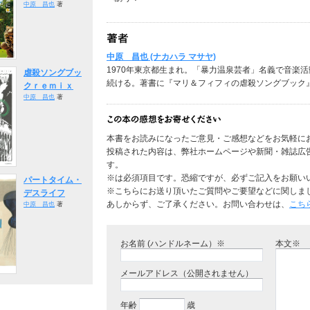
中原 昌也
著
中原 昌也 (ナカハラ マサヤ)
1970年東京都生まれ。「暴力温泉芸者」名義で音楽活動の後
虐殺ソングブッ
続ける。著書に『マリ＆フィフィの虐殺ソングブック
クｒｅｍｉｘ
中原 昌也
著
本書をお読みになったご意見・ご感想などをお気軽に
投稿された内容は、弊社ホームページや新聞・雑誌広
す。
※は必須項目です。恐縮ですが、必ずご記入をお願い
パートタイム・
※こちらにお送り頂いたご質問やご要望などに関しま
デスライフ
あしからず、ご了承ください。お問い合わせは、
こち
中原 昌也
著
お名前 (ハンドルネーム）※
本文※
メールアドレス（公開されません）
年齢
歳