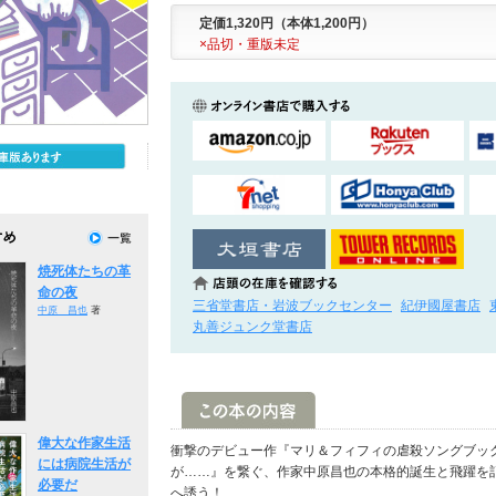
定価1,320円（本体1,200円）
×品切・重版未定
焼死体たちの革
命の夜
三省堂書店・岩波ブックセンター
紀伊國屋書店
中原 昌也
著
丸善ジュンク堂書店
偉大な作家生活
衝撃のデビュー作『マリ＆フィフィの虐殺ソングブッ
には病院生活が
が……』を繋ぐ、作家中原昌也の本格的誕生と飛躍を
必要だ
へ誘う！