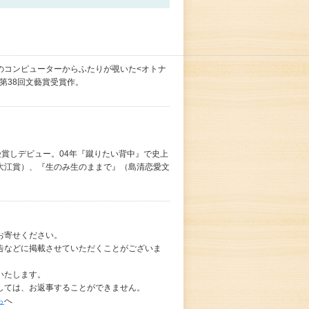
のコンピューターからふたりが覗いた<オトナ
第38回文藝賞受賞作。
を受賞しデビュー。04年『蹴りたい背中』で史上
大江賞）、『生のみ生のままで』（島清恋愛文
お寄せください。
告などに掲載させていただくことがございま
いたします。
しては、お返事することができません。
ら
へ