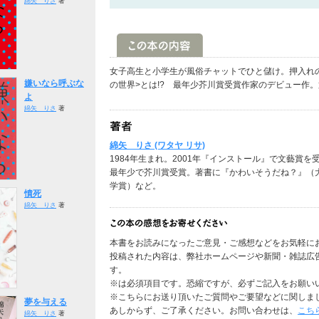
綿矢 りさ
著
女子高生と小学生が風俗チャットでひと儲け。押入れ
嫌いなら呼ぶな
の世界>とは!? 最年少芥川賞受賞作家のデビュー作。
よ
綿矢 りさ
著
綿矢 りさ (ワタヤ リサ)
1984年生まれ。2001年『インストール』で文藝賞
最年少で芥川賞受賞。著書に『かわいそうだね？』（
学賞）など。
憤死
綿矢 りさ
著
本書をお読みになったご意見・ご感想などをお気軽に
投稿された内容は、弊社ホームページや新聞・雑誌広
す。
※は必須項目です。恐縮ですが、必ずご記入をお願い
※こちらにお送り頂いたご質問やご要望などに関しま
夢を与える
あしからず、ご了承ください。お問い合わせは、
こち
綿矢 りさ
著