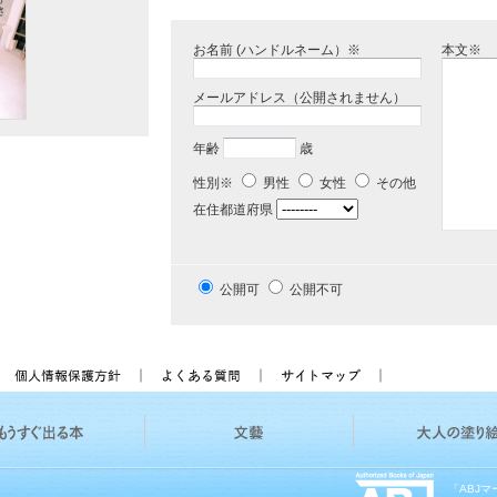
お名前 (ハンドルネーム）※
本文※
メールアドレス（公開されません）
年齢
歳
性別※
男性
女性
その他
在住都道府県
公開可
公開不可
「ABJ