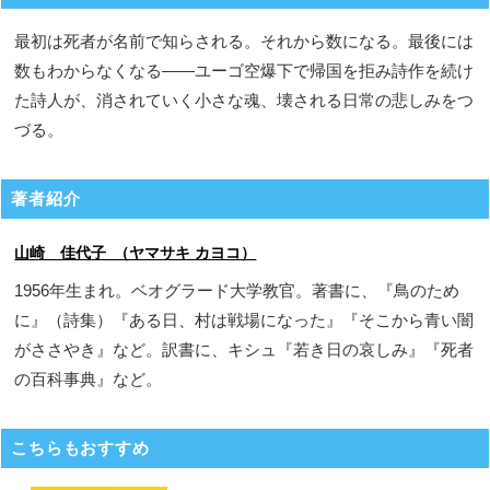
最初は死者が名前で知らされる。それから数になる。最後には
数もわからなくなる――ユーゴ空爆下で帰国を拒み詩作を続け
た詩人が、消されていく小さな魂、壊される日常の悲しみをつ
づる。
著者紹介
山崎 佳代子 （ヤマサキ カヨコ）
1956年生まれ。ベオグラード大学教官。著書に、『鳥のため
に』（詩集）『ある日、村は戦場になった』『そこから青い闇
がささやき』など。訳書に、キシュ『若き日の哀しみ』『死者
の百科事典』など。
こちらもおすすめ