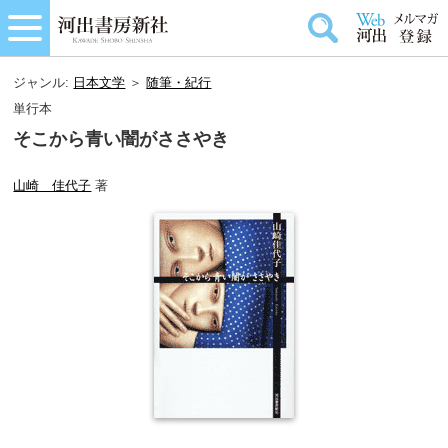
ジャンル:
日本文学
＞
随筆・紀行
単行本
そこから青い闇がささやき
山崎 佳代子
著