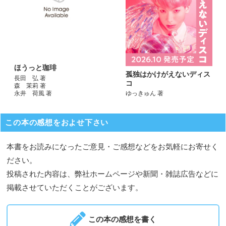
ほうっと珈琲
孤独はかけがえないディス
長田 弘 著
コ
森 茉莉 著
永井 荷風 著
ゆっきゅん 著
この本の感想をおよせ下さい
本書をお読みになったご意見・ご感想などをお気軽にお寄せく
ださい。
投稿された内容は、弊社ホームページや新聞・雑誌広告などに
掲載させていただくことがございます。
この本の感想を書く