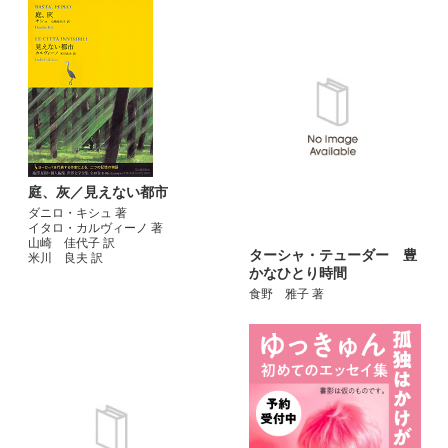
庭、灰／見えない都市
ダニロ・キシュ 著
イタロ・カルヴィーノ 著
山崎 佳代子 訳
ターシャ・テューダー 豊
米川 良夫 訳
かなひとり時間
食野 雅子 著