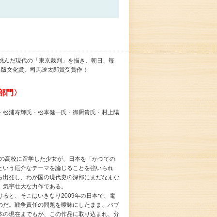
が挑んだ現代の「東京裁判」を描き、朝日、毎
出版文化賞、司馬遼太郎賞受賞作！
部門〉
・松浦寿輝氏・松本健一氏・御厨貴氏・村上陽
町の高校に留学した少女が、日本を「かつての
という厄介なテーマを論じることを強いられ
ら出発し、わが国の現代史の深部にまだなまな
、気宇壮大な力作である。
ると、そこはいきなり2009年の日本で、電
のだ。戦争責任の問題を曖昧にしたまま、バブ
本の現在までもが、この作品に取り込まれ、分