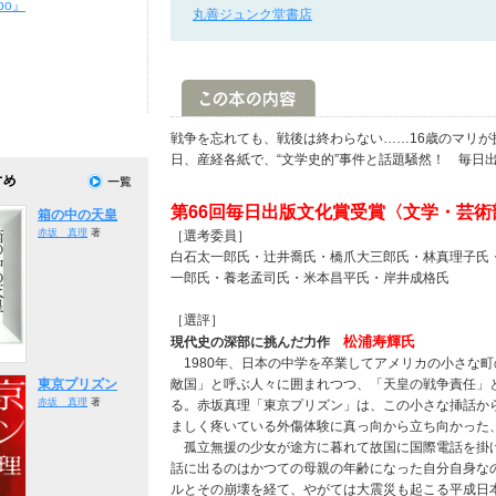
po』
丸善ジュンク堂書店
戦争を忘れても、戦後は終わらない……16歳のマリ
日、産経各紙で、“文学史的”事件と話題騒然！ 毎日
第66回毎日出版文化賞受賞〈文学・芸術
箱の中の天皇
赤坂 真理
著
［選考委員］
白石太一郎氏・辻井喬氏・橋爪大三郎氏・林真理子氏
一郎氏・養老孟司氏・米本昌平氏・岸井成格氏
［選評］
松浦寿輝氏
現代史の深部に挑んだ力作
1980年、日本の中学を卒業してアメリカの小さな
東京プリズン
敵国」と呼ぶ人々に囲まれつつ、「天皇の戦争責任」
赤坂 真理
著
る。赤坂真理「東京プリズン」は、この小さな挿話か
ましく疼いている外傷体験に真っ向から立ち向かった
孤立無援の少女が途方に暮れて故国に国際電話を掛け
話に出るのはかつての母親の年齢になった自分自身な
ルとその崩壊を経て、やがては大震災も起こる平成日