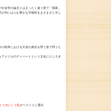
や社会学の論文とはまったく違う形で「国家」
式が内にはらむ豊かな可能性をまざまざと示し
本の戦争における天皇の責任を問う形で問うた
をアメリカのディベートという文化にたじろぎ
とうせいこう氏
がベスト１に選出