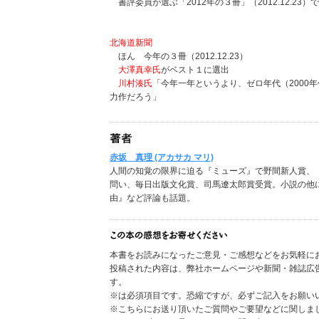
書評委員が選ぶ「2012年の３冊」（2012.12.23）で
北海道新聞
ほん 今年の３冊（2012.12.23）
大澤真幸氏
がベスト１に選出
川村湊氏
「今年一年というより、ゼロ年代（2000年
力作だろう」
赤坂 真理 (アカサカ マリ)
人間の知覚の限界に迫る『ミューズ』で野間新人賞、
問い、毎日出版文化賞、司馬遼太郎賞受賞。小説の他
由』など評論も話題。
本書をお読みになったご意見・ご感想などをお気軽に
投稿された内容は、弊社ホームページや新聞・雑誌広
す。
※は必須項目です。恐縮ですが、必ずご記入をお願い
※こちらにお送り頂いたご質問やご要望などに関しま