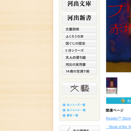
Reader™ St
「Book of the