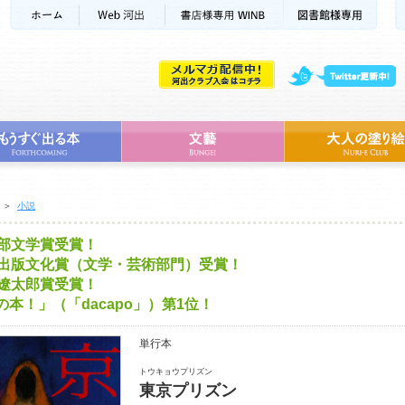
＞
小説
式部文学賞受賞！
日出版文化賞（文学・芸術部門）受賞！
馬遼太郎賞受賞！
本！」（「dacapo」）第1位！
単行本
トウキョウプリズン
東京プリズン