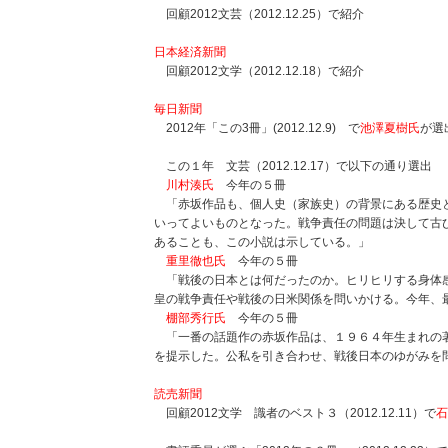
回顧2012文芸（2012.12.25）で紹介
日本経済新聞
回顧2012文学（2012.12.18）で紹介
毎日新聞
2012年「この3冊」(2012.12.9) で
池澤夏樹氏
が選
この１年 文芸（2012.12.17）で以下の通り選出
川村湊氏
今年の５冊
「赤坂作品も、個人史（家族史）の背景にある歴史
いってよいものとなった。戦争責任の問題は決して古
あることも、この小説は示している。」
重里徹也氏
今年の５冊
「戦後の日本とは何だったのか。ヒリヒリする身体
皇の戦争責任や戦後の日米関係を問いかける。今年、
棚部秀行氏
今年の５冊
「一番の話題作の赤坂作品は、１９６４年生まれの
を提示した。公私を引き合わせ、戦後日本のゆがみを
読売新聞
回顧2012文学 識者のベスト３（2012.12.11）で
石