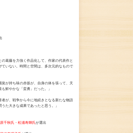
出
との葛藤を力強く作品化して、作家の代表作と
びていない。時間と空間は、多次元的なもので
感覚が持ち味の赤坂が、自身の体を張って、天
最も鮮やかな「蛮勇」だった。」
著者が、戦争から今に地続きとなる新たな物語
問うた大きな成果であったと思う。」
原千秋氏・松浦寿輝氏
が選出