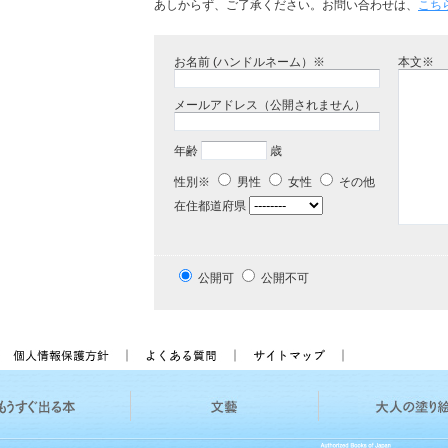
あしからず、ご了承ください。お問い合わせは、
こち
お名前 (ハンドルネーム）※
本文※
メールアドレス（公開されません）
年齢
歳
性別※
男性
女性
その他
在住都道府県
公開可
公開不可