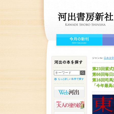
ジャンル:
日本文学
第23回紫
第66回毎
第16回司
「今年最高の