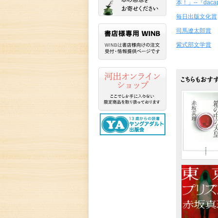
本！」--『daca
毎日出版文化賞
司馬遼太郎賞
紫式部文学賞