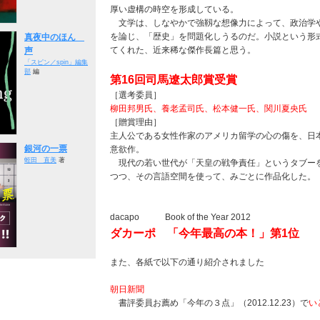
厚い虚構の時空を形成している。
文学は、しなやかで強靱な想像力によって、政治学
を論じ、「歴史」を問題化しうるのだ。小説という形
真夜中のほん
てくれた、近来稀な傑作長篇と思う。
声
「スピン／spin」編集
部
編
第16回司馬遼太郎賞受賞
［選考委員］
柳田邦男氏、養老孟司氏、松本健一氏、関川夏央氏
［贈賞理由］
主人公である女性作家のアメリカ留学の心の傷を、日
銀河の一票
意欲作。
蛭田 直美
著
現代の若い世代が「天皇の戦争責任」というタブー
つつ、その言語空間を使って、みごとに作品化した。
dacapo Book of the Year 2012
ダカーポ 「今年最高の本！」第1位
また、各紙で以下の通り紹介されました
朝日新聞
書評委員お薦め「今年の３点」（2012.12.23）で
い