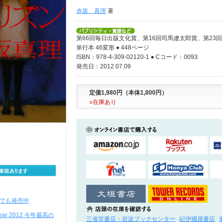
赤坂 真理
著
第66回毎日出版文化賞、第16回司馬遼太郎賞、第23
単行本 46変形 ● 448ページ
ISBN：978-4-309-02120-1 ● Cコード：0093
発売日：2012.07.09
定価1,980円（本体1,800円）
○在庫あり
oreでも発売中
 Year 2012 今年最高の
三省堂書店・岩波ブックセンター
紀伊國屋書店