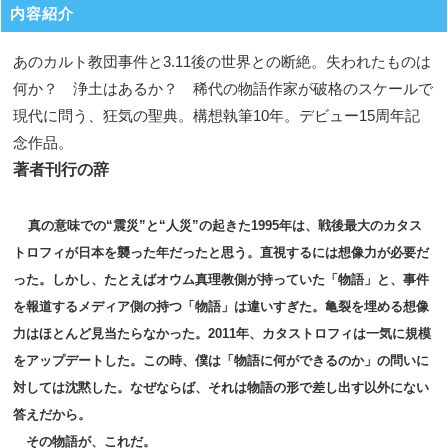
内容紹介
あのカルト教団事件と3.11後の世界との断絶。失われたものは
何か？ 浄土はあるか？ 稀代の物語作家が破格のスケールで
現代に問う、狂気の聖典。構想執筆10年。デビュー15周年記
念作品。
著者刊行の辞
真の意味での“震災”と“人災”の起きた1995年は、戦後最大のカタス
トロフィが日本を襲った年だったと思う。直視するには想像力が必要だ
った。しかし、たとえばオウム真理教側が持っていた「物語」と、事件
を報道するメディア側の持つ「物語」は違いすぎた。亀裂を埋める想像
力はほとんど見当たらなかった。2011年、カタストロフィは一気に規模
をアップデートした。この時、僕は「物語に何ができるのか」の問いに
対しては沈黙した。なぜならば、それは物語の形で差し出す以外にない
答えだから。
その物語が、これだ。