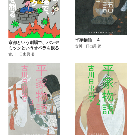
平家物語 ４
京都という劇場で、パンデ
古川 日出男 訳
ミックというオペラを観る
古川 日出男 著