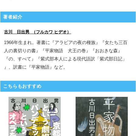
著者紹介
古川 日出男 （フルカワ ヒデオ）
1966年生まれ。著書に『アラビアの夜の種族』『女たち三百
人の裏切りの書』『平家物語 犬王の巻』『おおきな森』
『の、すべて』『紫式部本人による現代語訳「紫式部日記」
』、訳書に『平家物語』など。
こちらもおすすめ