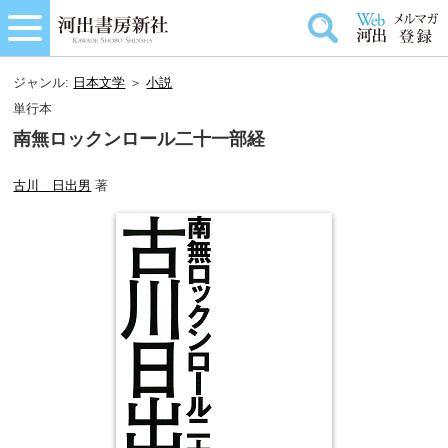
ジャンル:
日本文学
＞
小説
単行本
南無ロックンロール二十一部経
古川 日出男
著