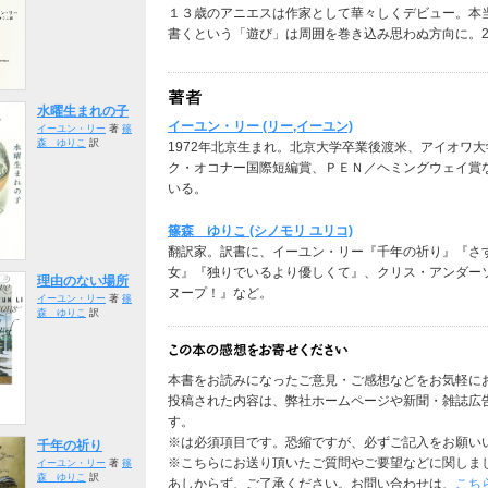
１３歳のアニエスは作家として華々しくデビュー。本
書くという「遊び」は周囲を巻き込み思わぬ方向に。2
水曜生まれの子
イーユン・リー (リー,イーユン)
イーユン・リー
著
篠
森 ゆりこ
訳
1972年北京生まれ。北京大学卒業後渡米、アイオワ大
ク・オコナー国際短編賞、ＰＥＮ／ヘミングウェイ賞
いる。
篠森 ゆりこ (シノモリ ユリコ)
翻訳家。訳書に、イーユン・リー『千年の祈り』『さ
女』『独りでいるより優しくて』、クリス・アンダー
理由のない場所
ヌープ！』など。
イーユン・リー
著
篠
森 ゆりこ
訳
本書をお読みになったご意見・ご感想などをお気軽に
投稿された内容は、弊社ホームページや新聞・雑誌広
す。
※は必須項目です。恐縮ですが、必ずご記入をお願い
千年の祈り
※こちらにお送り頂いたご質問やご要望などに関しま
イーユン・リー
著
篠
森 ゆりこ
訳
あしからず、ご了承ください。お問い合わせは、
こち