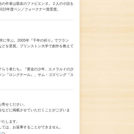
当の作者は親友のファビエンヌ。２人の小説を
023年度ペン／フォークナー賞受賞。
学に学ぶ。2005年『千年の祈り』でフラン
などを受賞。プリンストン大学で創作を教えて
すらう者たち』『黄金の少年、エメラルドの少
ソン『ロングテール』、サム・ゴズリング『ス
お寄せください。
告などに掲載させていただくことがございま
いたします。
しては、お返事することができません。
ら
へ