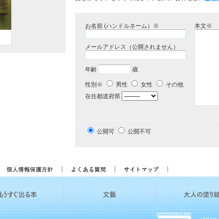
お名前 (ハンドルネーム）※
本文※
メールアドレス（公開されません）
年齢
歳
性別※
男性
女性
その他
在住都道府県
公開可
公開不可