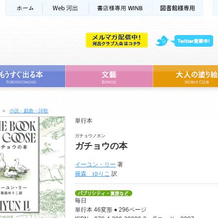
＞
小説・戯曲・詩歌
単行本
ガチョウノホン
ガチョウの本
イーユン・リー
著
篠森 ゆりこ
訳
毎日
単行本 46変形 ● 296ページ