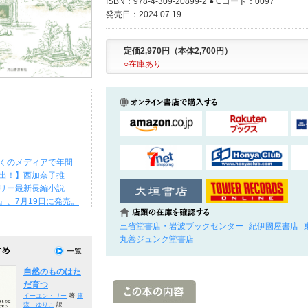
ISBN：978-4-309-20899-2 ● Cコード：0097
発売日：2024.07.19
定価2,970円（本体2,700円）
○在庫あり
くのメディアで年間
出！】西加奈子推
リー最新長編小説
』、7月19日に発売。
三省堂書店・岩波ブックセンター
紀伊國屋書店
丸善ジュンク堂書店
自然のものはた
だ育つ
イーユン・リー
著
篠
森 ゆりこ
訳